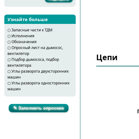
Узнайте больше
○
Запасные части к ТДМ
○
Исполнения
○
Обозначения
○
Опросный лист на дымосос,
вентилятор
Цепи
○
Подбор дымососа, подбор
вентилятора
○
Углы разворота двухсторонних
машин
○
Углы разворота односторонних
машин
✎ Заполнить опросник