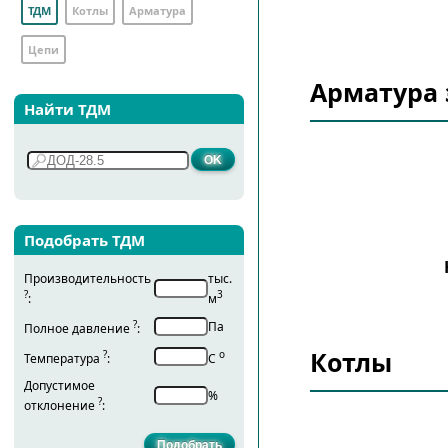
ТДМ
Котлы
Арматура
Цепи
Арматура 
Найти ТДМ
Подобрать ТДМ
Производительность
тыс.
?
3
:
м
?
Па
Полное давление
:
Котлы
?
о
Температура
:
С
Допустимое
%
?
отклонение
: