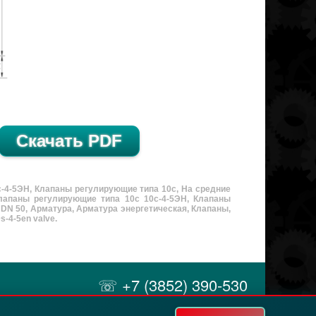
-4-5ЭН, Клапаны регулирующие типа 10с, На средние
лапаны регулирующие типа 10с 10с-4-5ЭН, Клапаны
 DN 50, Арматура, Арматура энергетическая, Клапаны,
s-4-5en valve.
☏ +7 (3852) 390-530
✉ info@russol.org