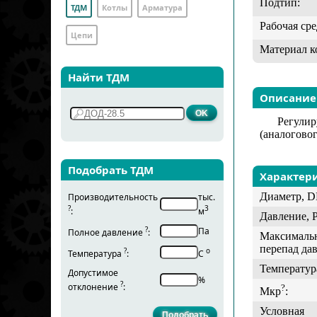
Подтип:
ТДМ
Котлы
Арматура
Рабочая сре
Цепи
Материал к
Найти ТДМ
Описание
Регули
(аналоговог
Подобрать ТДМ
Характер
Диаметр, D
Производительность
тыс.
?
3
:
м
Давление, 
?
Па
Полное давление
:
Максималь
перепад да
?
о
Температура
:
С
Температур
Допустимое
%
?
отклонение
:
?
Мкр
:
Условная