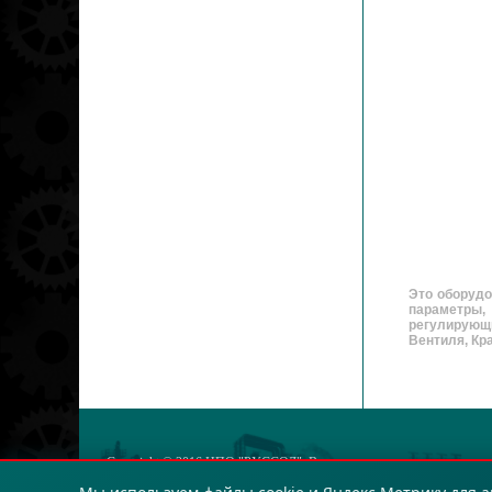
Это оборудо
параметры,
регулирующи
Вентиля, Кра
Copyright © 2016
НПО "РУССОЛ"
. Все права защищены.
ОГРН: 123423432