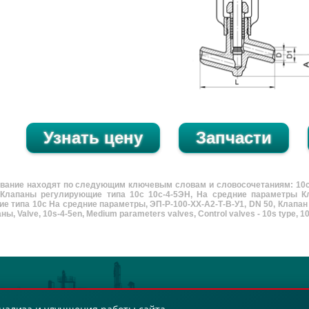
вание находят по следующим ключевым словам и словосочетаниям: 10с
 Клапаны регулирующие типа 10с 10с-4-5ЭН, На средние параметры К
е типа 10с На средние параметры, ЭП-Р-100-ХХ-А2-Т-В-У1, DN 50, Клапан
ны, Valve, 10s-4-5en, Medium parameters valves, Control valves - 10s type, 10