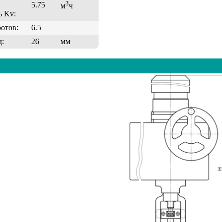
3
5.75
м
ч
ь Kv:
ротов:
6.5
д:
26
мм