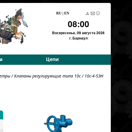
RU
|
EN
08:00
Воскресенье,
09 августа 2026
г. Барнаул
а
Цепи
е параметры
Приводные роликовые
метры
/
Клапаны регулирующие типа 10с
/ 10с-4-5ЭН
е параметры
Тяговые пластинчатые
Тяговые разборные
Вариаторные
Вариаторные
(Германия)
Грузовые пластинчатые
Для энергетики