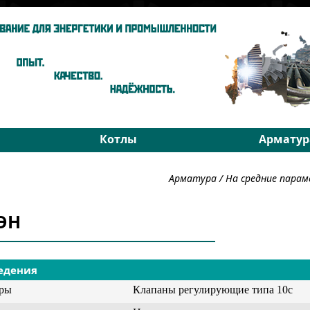
Котлы
Арматур
ы
Паровые котлы
На средни
Арматура
/
На средние пара
Водогрейные котлы
На высоки
хники
Запчасти
РОУ
5ЭН
Подбор
Подбор
едения
уры
Клапаны регулирующие типа 10с