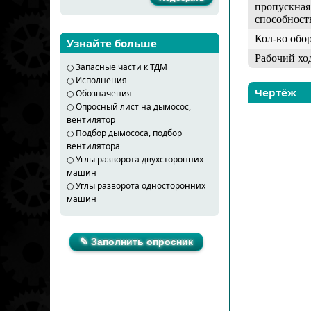
пропускная
способност
Кол-во обо
Узнайте больше
Рабочий хо
○
Запасные части к ТДМ
○
Исполнения
Чертёж
○
Обозначения
○
Опросный лист на дымосос,
вентилятор
○
Подбор дымососа, подбор
вентилятора
○
Углы разворота двухсторонних
машин
○
Углы разворота односторонних
машин
✎ Заполнить опросник