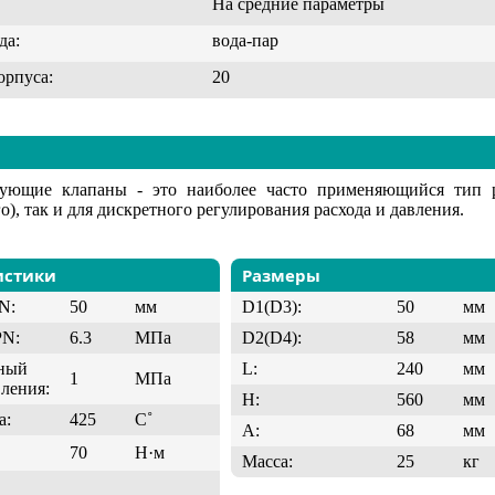
На средние параметры
да:
вода-пар
орпуса:
20
рующие клапаны - это наиболее часто применяющийся тип 
о), так и для дискретного регулирования расхода и давления.
истики
Размеры
N:
50
мм
D1(D3):
50
мм
PN:
6.3
МПа
D2(D4):
58
мм
ный
L:
240
мм
1
МПа
вления:
H:
560
мм
а:
425
C˚
A:
68
мм
70
Н·м
Масса:
25
кг