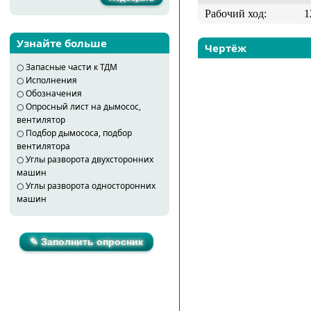
Рабочий ход:
1
Узнайте больше
Чертёж
○
Запасные части к ТДМ
○
Исполнения
○
Обозначения
○
Опросный лист на дымосос,
вентилятор
○
Подбор дымососа, подбор
вентилятора
○
Углы разворота двухсторонних
машин
○
Углы разворота односторонних
машин
✎ Заполнить опросник