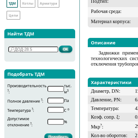
Подтип:
ТДМ
Котлы
Арматура
Рабочая среда:
Цепи
Материал корпуса:
Найти ТДМ
Описание
Задвижки примен
технологических сис
отключения трубопров
Подобрать ТДМ
Характеристики
Производительность
тыс.
Диаметр, DN:
1
?
3
:
м
Давление, PN:
6
?
Па
Полное давление
:
Температура:
4
?
о
Температура
:
С
Коэф. сопр. ξ:
0
Допустимое
%
?
отклонение
:
?
2
Мкр
:
Кол-во оборотов:
2