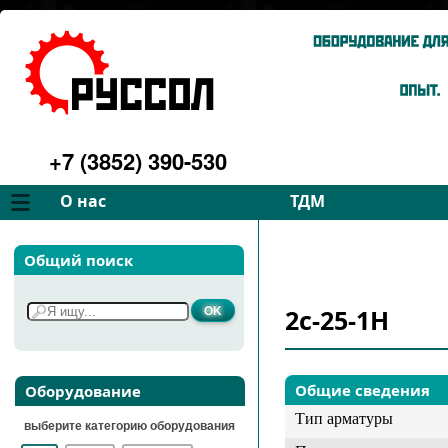
+7 (3852) 390-530
О нас
ТДМ
Компания
Вентиляторы
Общий поиск
Философия
Дымососы
Преимущества
Для спецтехники
2с-25-1Н
Услуги
Запчасти
Галерея
Подбор
Контакты
Общие сведения
Оборудование
Тип арматуры
выберите категорию оборудования