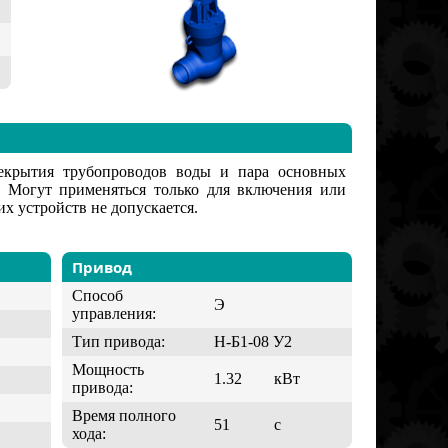
рекрытия трубопроводов воды и пара основных
. Могут применяться только для включения или
х устройств не допускается.
Привод
Способ
Э
управления:
Тип привода:
Н-Б1-08 У2
Мощность
1.32
кВт
привода:
Время полного
51
с
хода: