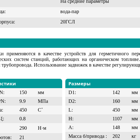
На средние параметры
да:
вода-пар
орпуса:
20ГСЛ
ки применяются в качестве устройств для герметичного пе
еских систем станций, работающих на органическом топливе
 трубопровода. Использование задвижек в качестве регулирующи
истики
Размеры
N:
150
мм
D1:
142
мм
PN:
9.9
МПа
D2:
160
мм
а:
450
C˚
L:
450
мм
ξ:
0.8
H:
1107
мм
A:
148
мм
290
Н·м
Масса б/привода :
202
кг
ротов:
21