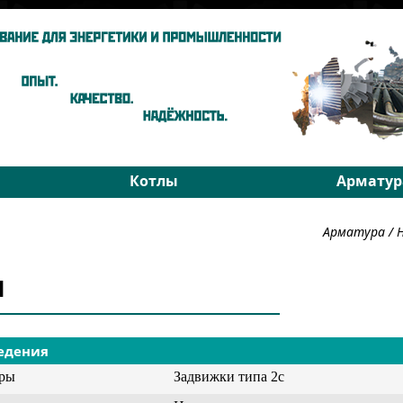
Котлы
Арматур
ы
Паровые котлы
На средни
Арматура
/
Водогрейные котлы
На высоки
хники
Запчасти
РОУ
1
Подбор
Подбор
едения
уры
Задвижки типа 2с