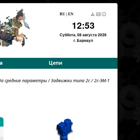
RU
|
EN
12:53
Суббота,
08 августа 2026
г. Барнаул
а
Цепи
е параметры
Приводные роликовые
На средние параметры
/
Задвижки типа 2с
/ 2с-ЭМ-1
е параметры
Тяговые пластинчатые
Тяговые разборные
Вариаторные
Вариаторные
(Германия)
Грузовые пластинчатые
Для энергетики