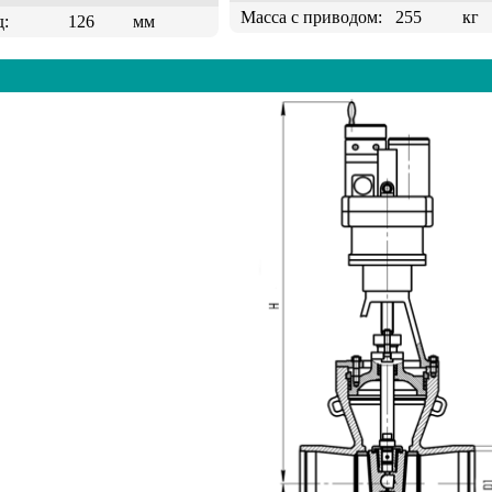
Масса с приводом:
255
кг
д:
126
мм