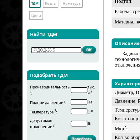
Подтип:
ТДМ
Котлы
Арматура
Рабочая сре
Цепи
Материал к
Найти ТДМ
Описание
Задвиж
технологич
отключения
Подобрать ТДМ
Характер
Производительность
тыс.
Диаметр, D
?
3
:
м
Давление, 
?
Па
Полное давление
:
Температур
?
о
Температура
:
С
Коэф. сопр. 
Допустимое
%
?
отклонение
:
?
Мкр
:
Кол-во обо