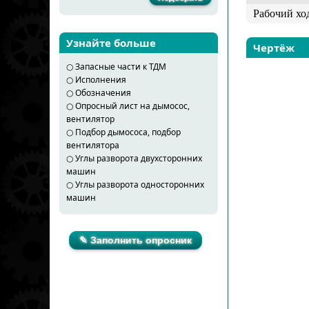
Рабочий хо
Узнайте больше
Чертёж
○
Запасные части к ТДМ
○
Исполнения
○
Обозначения
○
Опросный лист на дымосос,
вентилятор
○
Подбор дымососа, подбор
вентилятора
○
Углы разворота двухсторонних
машин
○
Углы разворота односторонних
машин
✎ Заполнить опросник