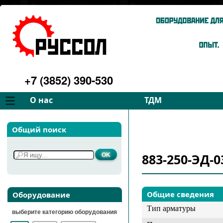
+7 (3852) 390-530
О нас
ТДМ
Компания
Вентиляторы
Общий поиск
Философия
Дымососы
Преимущества
Для спецтехники
883-250-ЭД-0
Услуги
Запчасти
Галерея
Подбор
Контакты
Общие сведения
Оборудование
Тип арматуры
выберите категорию оборудования