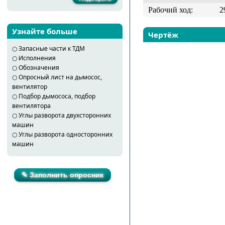
Рабочий ход:
2
Узнайте больше
Чертёж
○
Запасные части к ТДМ
○
Исполнения
○
Обозначения
○
Опросный лист на дымосос,
вентилятор
○
Подбор дымососа, подбор
вентилятора
○
Углы разворота двухсторонних
машин
○
Углы разворота односторонних
машин
✎ Заполнить опросник