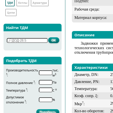
Подтип:
ТДМ
Котлы
Арматура
Рабочая среда:
Цепи
Материал корпуса:
Найти ТДМ
Описание
Задвижки примен
технологических сис
отключения трубопров
Подобрать ТДМ
Характеристики
Производительность
тыс.
Диаметр, DN:
2
?
3
:
м
Давление, PN:
1
?
Па
Полное давление
:
Температура:
5
?
о
Температура
:
С
Коэф. сопр. ξ:
0
Допустимое
%
?
отклонение
:
?
2
Мкр
:
Кол-во оборотов:
2