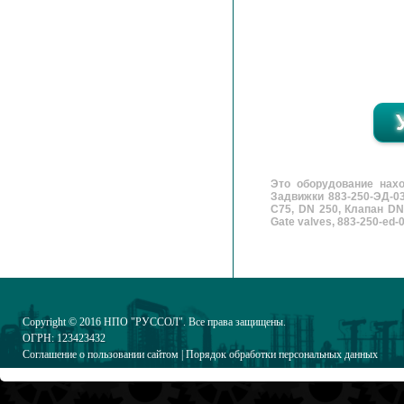
Это оборудование нах
Задвижки 883-250-ЭД-03
C75, DN 250, Клапан DN 
Gate valves, 883-250-ed-0
Copyright © 2016
НПО "РУССОЛ"
. Все права защищены.
ОГРН: 123423432
Соглашение о пользовании сайтом
|
Порядок обработки персональных данных