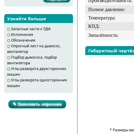
Производительность:
Полное давление:
Температура:
Узнайте больше
КПД:
○
Запасные части к ТДМ
○
Исполнения
Запылённость:
○
Обозначения
○
Опросный лист на дымосос,
Габаритный чертё
вентилятор
○
Подбор дымососа, подбор
вентилятора
○
Углы разворота двухсторонних
машин
○
Углы разворота односторонних
машин
✎ Заполнить опросник
* Размеры мо