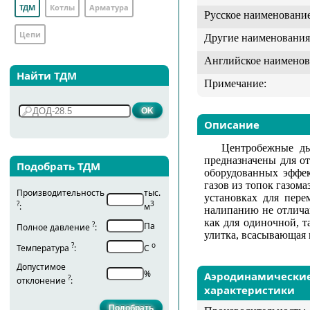
ТДМ
Котлы
Арматура
Русское наименование
Цепи
Другие наименования
Английское наименов
Найти ТДМ
Примечание:
Описание
Центробежные ды
предназначены для от
Подобрать ТДМ
оборудованных эффе
газов из топок газом
Производительность
тыс.
установках для пере
?
3
:
м
налипанию не отлича
как для одиночной, т
?
Па
Полное давление
:
улитка, всасывающая 
?
о
Температура
:
С
Допустимое
%
Аэродинамически
?
отклонение
:
характеристики