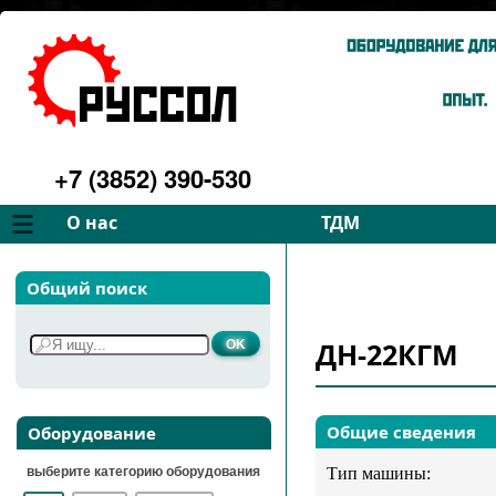
+7 (3852) 390-530
О нас
ТДМ
Компания
Вентиляторы
Общий поиск
Философия
Дымососы
Преимущества
Для спецтехники
ДН-22КГМ
Услуги
Запчасти
Галерея
Подбор
Контакты
Общие сведения
Оборудование
выберите категорию оборудования
Тип машины: