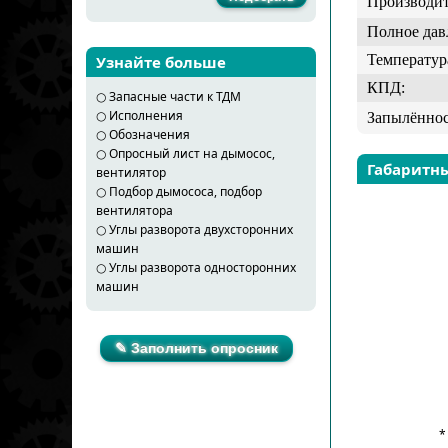
Производит
Полное дав
Температур
Узнайте больше
КПД:
○
Запасные части к ТДМ
○
Исполнения
Запылённос
○
Обозначения
○
Опросный лист на дымосос,
Габаритн
вентилятор
○
Подбор дымососа, подбор
вентилятора
○
Углы разворота двухсторонних
машин
○
Углы разворота односторонних
машин
✎ Заполнить опросник
*