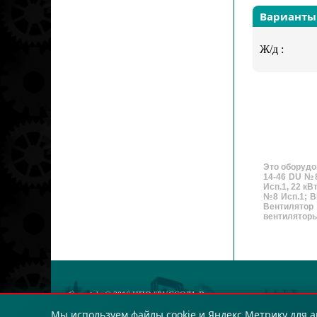
Варианты
Ж/д :
Это оборудо
14-46 DU №8
Исп.1, 22 кВ
№8 Исп.1; В
Вентилятор
вентиляторы, 
Copyright © 2016
НПО "РУССОЛ"
. Все права защищены.
ОГРН: 123423432
Мы используем файлы cookie и Яндекс.Метрику для а