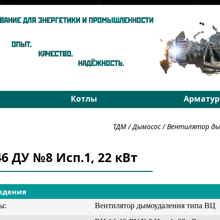
Котлы
Арматур
ы
Паровые котлы
На средни
ТДМ
/
Дымосос
/
Вентилятор ды
Водогрейные котлы
На высоки
хники
Запчасти
РОУ
46 ДУ №8 Исп.1, 22 кВт
Подбор
Подбор
едения
ы:
Вентилятор дымоудаления типа ВЦ