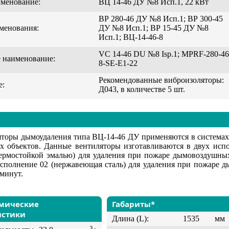
именование:
ВЦ 14-46 ДУ №8 Исп.1, 22 кВт
ВР 280-46 ДУ №8 Исп.1; ВР 300-45
менования:
ДУ №8 Исп.1; ВР 15-45 ДУ №8
Исп.1; ВЦ-14-46-8
VC 14-46 DU №8 Isp.1; MPRF-280-46
 наименование:
8-SE-E1-22
Рекомендованные виброизоляторы:
е:
Д043, в количестве 5 шт.
яторы дымоудаления типа ВЦ-14-46 ДУ применяются в систем
х объектов. Данные вентиляторы изготавливаются в двух испол
ермостойкой эмалью) для удаления при пожаре дымовоздушных
Исполнение 02 (нержавеющая сталь) для удаления при пожаре 
 минут.
мические
Габариты*
истики
Длина (L):
1535
мм
3