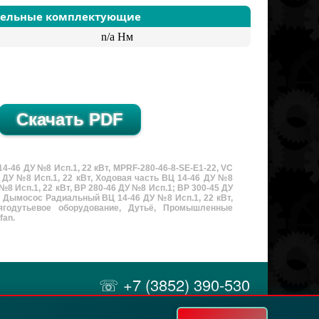
тельные комплектующие
n/a Нм
46 ДУ №8 Исп.1, 22 кВт, MPRF-280-46-8-SE-E1-22, VC
6 ДУ №8 Исп.1, 22 кВт, Ходовая часть ВЦ 14-46 ДУ №8
№8 Исп.1, 22 кВт, ВР 280-46 ДУ №8 Исп.1; ВР 300-45 ДУ
, Дымосос Радиальный ВЦ 14-46 ДУ №8 Исп.1, 22 кВт,
годутьевое оборудование, Дутьё, Промышленные
fan.
☏ +7 (3852) 390-530
✉ info@russol.org
г. Барнаул, проезд Южный 21А