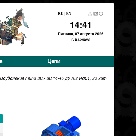
RU
|
EN
14:41
Пятница,
07 августа 2026
г. Барнаул
а
Цепи
е параметры
Приводные роликовые
моудаления типа ВЦ
/ ВЦ 14-46 ДУ №8 Исп.1, 22 кВт
е параметры
Тяговые пластинчатые
Тяговые разборные
Вариаторные
Вариаторные
(Германия)
Грузовые пластинчатые
Для энергетики