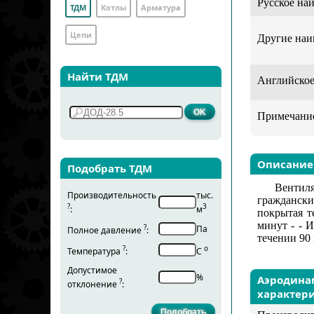
Русское на
ТДМ
Котлы
Арматура
Цепи
Другие наи
Найти ТДМ
Английское
Примечани
Описание
Подобрать ТДМ
Вентил
Производительность
тыс.
граждански
?
3
:
м
покрытая т
минут - - 
?
Па
Полное давление
:
течении 90
?
о
Температура
:
С
Допустимое
%
Аэродина
?
отклонение
:
характер