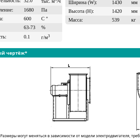
ельность:
32.0
тыс. м
/ч
Ширина (W):
1430
мм
ление:
1680
Па
Высота (H):
1420
мм
а:
600
C °
Масса:
539
кг
63-73
%
3
ть:
0.1
г/м
ый чертёж*
 Размеры могут меняться в зависимости от модели электродвигателя, тре