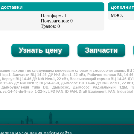
 доставки
Дополни
Платформ: 1
МЭО:
Полувагонов: 0
Тралов: 0
вание находят по следующим ключевым словам и словосочетаниям: ВЦ 14-
 Isp.1, Запчасти ВЦ 14-46 ДУ №8 Исп.1, 22 кВт, Рабочее колесо ВЦ 14-4
т, Корпус ВЦ 14-46 ДУ №8 Исп.1, 22 кВт, Всасывающий карман ВЦ 14-46 ДУ 
Р 15-45 ДУ №8 Исп.1; ВЦ-14-46-8, Дымосос ВЦ 14-46 ДУ №8 Исп.1, 22 кВт
 дымоудаления типа ВЦ, Дымосос, Дымосос Радиальный, ТДМ, Тя
vc-14-46-du-8-isp_1-22-kvt, FD FAN, ID FAN, Draft Equipment, FAN, Industrial 
нализа и улучшения работы сайта.