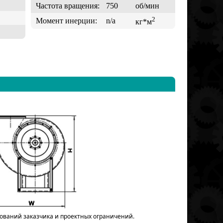
Частота вращения:
750
об/мин
2
Момент инерции:
n/a
кг*м
бований заказчика и проектных ограничений.