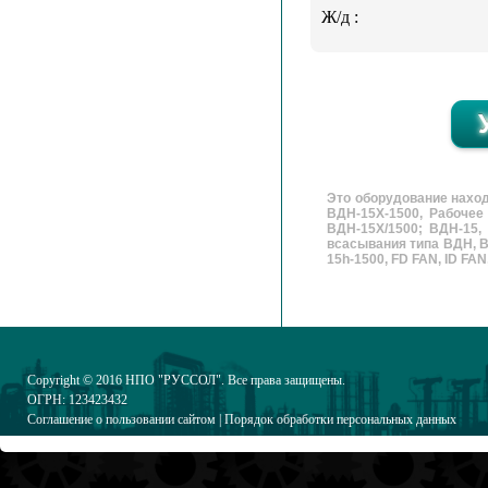
Ж/д :
Это оборудование нахо
ВДН-15Х-1500, Рабочее
ВДН-15Х/1500; ВДН-15,
всасывания типа ВДН, В
15h-1500, FD FAN, ID FAN,
Copyright © 2016
НПО "РУССОЛ"
. Все права защищены.
ОГРН: 123423432
Соглашение о пользовании сайтом
|
Порядок обработки персональных данных