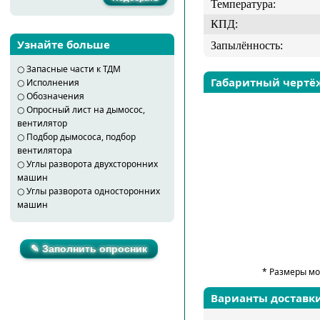
Температура:
КПД:
Узнайте больше
Запылённость:
○
Запасные части к ТДМ
Габаритный чертё
○
Исполнения
○
Обозначения
○
Опросный лист на дымосос,
вентилятор
○
Подбор дымососа, подбор
вентилятора
○
Углы разворота двухсторонних
машин
○
Углы разворота односторонних
машин
✎ Заполнить опросник
* Размеры мо
Варианты доставк