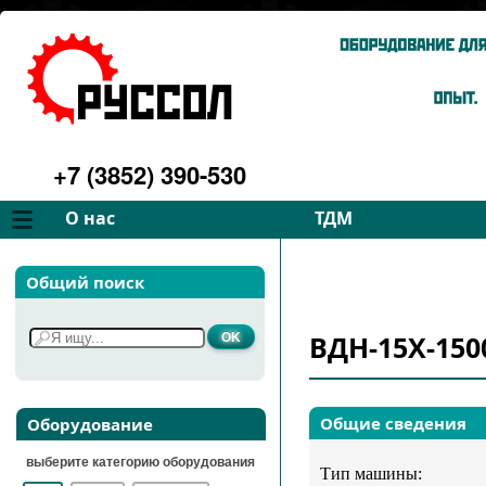
+7 (3852) 390-530
О нас
ТДМ
Компания
Вентиляторы
Общий поиск
Философия
Дымососы
Преимущества
Для спецтехники
ВДН-15Х-150
Услуги
Запчасти
Галерея
Подбор
Контакты
Общие сведения
Оборудование
выберите категорию оборудования
Тип машины: