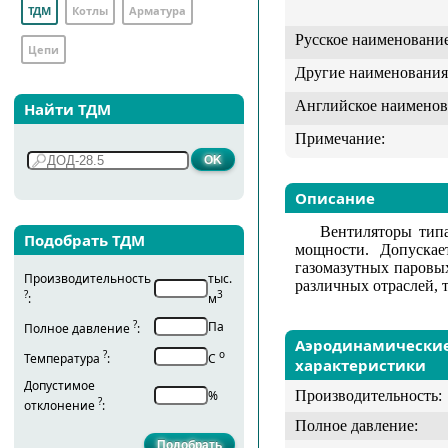
ТДМ
Котлы
Арматура
Русское наименование
Цепи
Другие наименования
Английское наименов
Найти ТДМ
Примечание:
Описание
Вентиляторы тип
Подобрать ТДМ
мощности. Допускае
газомазутных паровы
Производительность
тыс.
различных отраслей, 
?
3
:
м
?
Па
Полное давление
:
Аэродинамически
?
о
Температура
:
С
характеристики
Допустимое
%
Производительность:
?
отклонение
:
Полное давление: