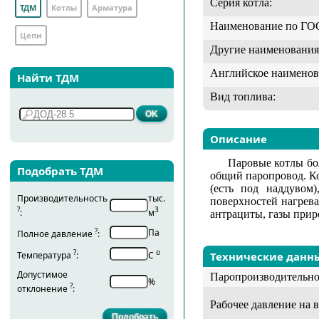
Серия котла:
ТДМ
Котлы
Арматура
Наименование по ГО
Цепи
Другие наименования
Английское наименов
Найти ТДМ
Вид топлива:
Описание
Паровые котлы бо
Подобрать ТДМ
общий паропровод. Ко
(есть под наддувом
Производительность
тыс.
поверхностей нагрева
?
3
:
м
антрациты, газы прир
?
Па
Полное давление
:
?
о
Температура
:
С
Технические данн
Допустимое
Паропроизводительно
%
?
отклонение
:
Рабочее давление на 