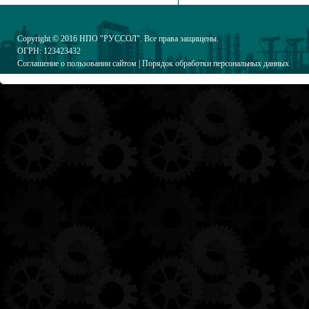
Copyright © 2016
НПО "РУССОЛ"
. Все права защищены.
ОГРН: 123423432
Соглашение о пользовании сайтом
|
Порядок обработки персональных данных