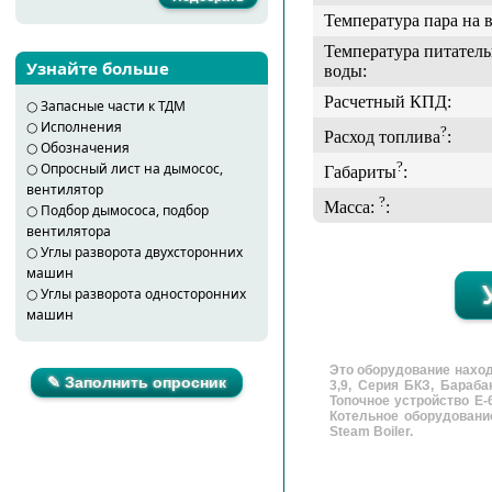
Температура пара на 
Температура питател
Узнайте больше
воды:
Расчетный КПД:
○
Запасные части к ТДМ
○
Исполнения
?
Расход топлива
:
○
Обозначения
?
○
Опросный лист на дымосос,
Габариты
:
вентилятор
?
Масса:
:
○
Подбор дымососа, подбор
вентилятора
○
Углы разворота двухсторонних
машин
○
Углы разворота односторонних
машин
Это оборудование находя
✎ Заполнить опросник
3,9, Серия БКЗ, Барабан
Топочное устройство Е-6
Котельное оборудовани
Steam Boiler.