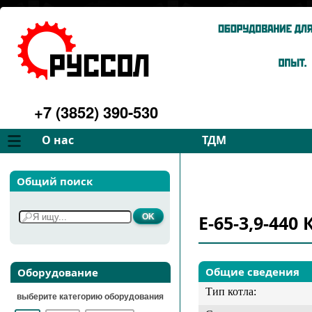
+7 (3852) 390-530
О нас
ТДМ
Компания
Вентиляторы
Общий поиск
Философия
Дымососы
Преимущества
Для спецтехники
Е-65-3,9-440 
Услуги
Запчасти
Галерея
Подбор
Контакты
Общие сведения
Оборудование
Тип котла:
выберите категорию оборудования