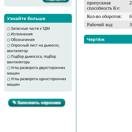
пропускная
2
способность Kv:
Кол-во оборотов:
6
Узнайте больше
Рабочий ход:
3
○
Запасные части к ТДМ
○
Исполнения
Чертёж
○
Обозначения
○
Опросный лист на дымосос,
вентилятор
○
Подбор дымососа, подбор
вентилятора
○
Углы разворота двухсторонних
машин
○
Углы разворота односторонних
машин
✎ Заполнить опросник