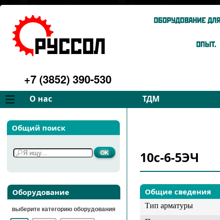
+7 (3852) 390-530
О нас
ТДМ
Компания
Вентиляторы
Общий поиск
Философия
Дымососы
Преимущества
Для спецтехники
10с-6-5ЭЧ
Услуги
Запчасти
Галерея
Подбор
Контакты
Общие сведения
Оборудование
Тип арматуры
выберите категорию оборудования