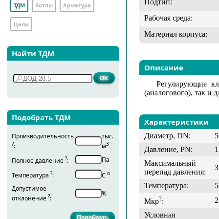
Подтип:
ТДМ
Котлы
Арматура
Рабочая среда:
Цепи
Материал корпуса:
Найти ТДМ
Описание
Регулирующие кл
(аналогового), так и 
Подобрать ТДМ
Характеристики
Диаметр, DN:
5
Производительность
тыс.
?
3
:
м
Давление, PN:
1
?
Па
Полное давление
:
Максимальный
3
перепад давления:
?
о
Температура
:
С
Температура:
5
Допустимое
%
?
отклонение
:
?
2
Мкр
:
Условная