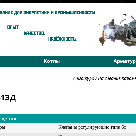
Котлы
Арматур
ы
Паровые котлы
На средни
Арматура
/
На средние пара
Водогрейные котлы
На высоки
хники
Запчасти
РОУ
-1ЭД
Подбор
Подбор
едения
уры
Клапаны регулирующие типа 6с