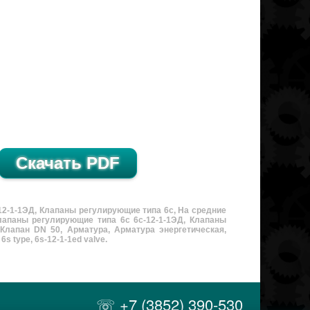
2-1-1ЭД, Клапаны регулирующие типа 6с, На средние
лапаны регулирующие типа 6с 6с-12-1-1ЭД, Клапаны
лапан DN 50, Арматура, Арматура энергетическая,
6s type, 6s-12-1-1ed valve.
☏ +7 (3852) 390-530