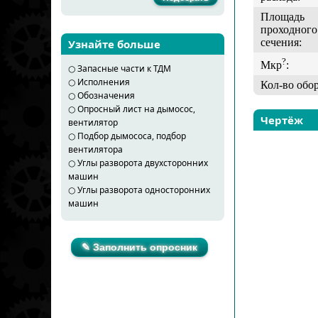
Площадь
проходного
сечения:
Узнайте больше
?
Мкр
:
○
Запасные части к ТДМ
○
Исполнения
Кол-во обо
○
Обозначения
○
Опросный лист на дымосос,
Чертёж
вентилятор
○
Подбор дымососа, подбор
вентилятора
○
Углы разворота двухсторонних
машин
○
Углы разворота односторонних
машин
✎ Заполнить опросник