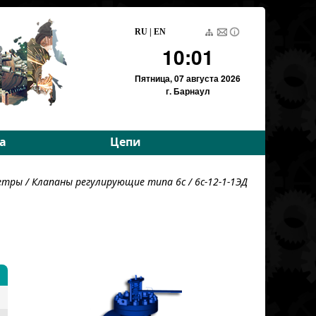
RU
|
EN
10:01
Пятница,
07 августа 2026
г. Барнаул
а
Цепи
е параметры
Приводные роликовые
метры
/
Клапаны регулирующие типа 6с
/ 6с-12-1-1ЭД
е параметры
Тяговые пластинчатые
Тяговые разборные
Вариаторные
Вариаторные
(Германия)
Грузовые пластинчатые
Для энергетики