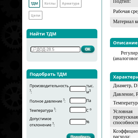
Подтип:
ТДМ
Котлы
Арматура
Рабочая сре
Цепи
Материал к
Найти ТДМ
Описание
Регули
(аналоговог
Подобрать ТДМ
Характер
Диаметр, D
Производительность
тыс.
?
3
:
м
Давление, 
?
Па
Полное давление
:
Температур
?
о
Температура
:
С
Условная
пропускная
Допустимое
%
способност
?
отклонение
:
Коэффицие
расхода: