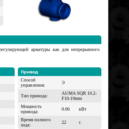
регулирующей арматуры как для непрерывного
Привод
Способ
Э
управления:
AUMA SQR 10.2-
Тип привода:
F10-19mm
Мощность
0.06
кВт
привода:
Время полного
22
с
хода: