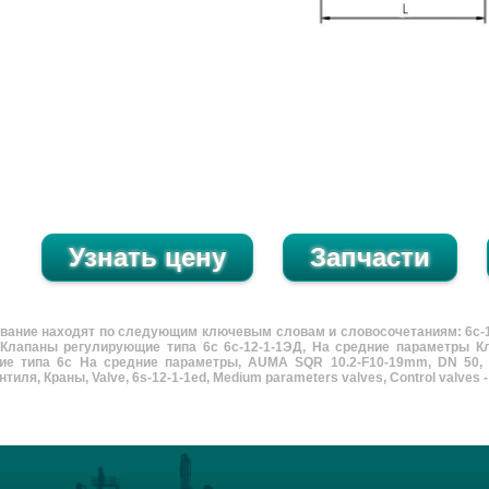
вание находят по следующим ключевым словам и словосочетаниям: 6с-1
 Клапаны регулирующие типа 6с 6с-12-1-1ЭД, На средние параметры К
ие типа 6с На средние параметры, AUMA SQR 10.2-F10-19mm, DN 50, К
тиля, Краны, Valve, 6s-12-1-1ed, Medium parameters valves, Control valves - 