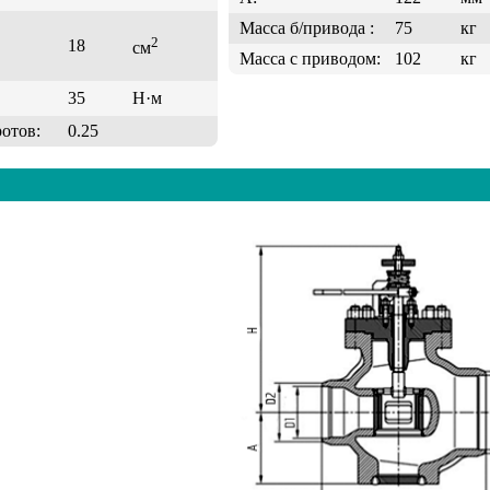
Масса б/привода :
75
кг
2
18
см
Масса с приводом:
102
кг
35
Н·м
ротов:
0.25