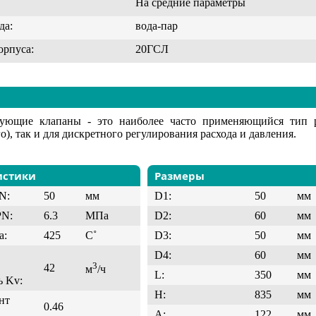
На средние параметры
да:
вода-пар
орпуса:
20ГСЛ
рующие клапаны - это наиболее часто применяющийся тип 
о), так и для дискретного регулирования расхода и давления.
истики
Размеры
N:
50
мм
D1:
50
мм
PN:
6.3
МПа
D2:
60
мм
а:
425
C˚
D3:
50
мм
D4:
60
мм
3
42
м
/ч
L:
350
мм
ь Kv:
H:
835
мм
нт
0.46
A:
122
мм