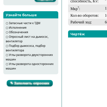
способность, Kv:
?
1
Мкр
:
Узнайте больше
Кол-во оборотов:
1
Рабочий ход:
6
○
Запасные части к ТДМ
○
Исполнения
○
Обозначения
Чертёж
○
Опросный лист на дымосос,
вентилятор
○
Подбор дымососа, подбор
вентилятора
○
Углы разворота двухсторонних
машин
○
Углы разворота односторонних
машин
✎ Заполнить опросник