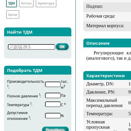
ТДМ
Котлы
Арматура
Подтип:
Цепи
Рабочая среда:
Материал корпуса:
Найти ТДМ
Описание
Регулирующие кл
(аналогового), так и 
Подобрать ТДМ
Характеристики
Производительность
тыс.
Диаметр, DN:
1
?
3
:
м
Давление, PN:
9
?
Па
Полное давление
:
Максимальный
0
?
о
Температура
:
С
перепад давления:
Допустимое
Температура:
5
%
?
отклонение
:
Условная
1
пропускная
9