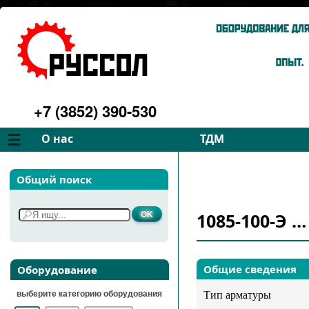
+7 (3852) 390-530
О нас
ТДМ
Компания
Вентиляторы
Общий поиск
Философия
Дымососы
Преимущества
Для спецтехники
1085-100-Э …
Услуги
Запчасти
Галерея
Подбор
Контакты
Общие сведения
Оборудование
выберите категорию оборудования
Тип арматуры