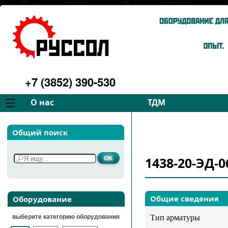
+7 (3852) 390-530
О нас
ТДМ
Компания
Вентиляторы
Общий поиск
Философия
Дымососы
Преимущества
Для спецтехники
1438-20-ЭД-0
Услуги
Запчасти
Галерея
Подбор
Контакты
Общие сведения
Оборудование
выберите категорию оборудования
Тип арматуры