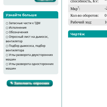
способность, Kv:
?
-
Мкр
:
Узнайте больше
Кол-во оборотов:
0
Рабочий ход:
1
○
Запасные части к ТДМ
○
Исполнения
○
Обозначения
Чертёж
○
Опросный лист на дымосос,
вентилятор
○
Подбор дымососа, подбор
вентилятора
○
Углы разворота двухсторонних
машин
○
Углы разворота односторонних
машин
✎ Заполнить опросник