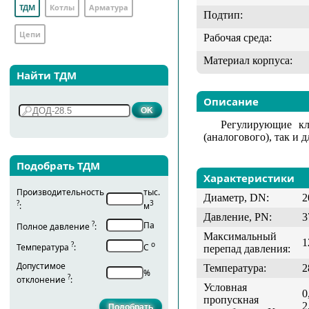
ТДМ
Котлы
Арматура
Подтип:
Цепи
Рабочая среда:
Материал корпуса:
Найти ТДМ
Описание
Регулирующие кл
(аналогового), так и 
Подобрать ТДМ
Характеристики
Производительность
тыс.
Диаметр, DN:
2
?
3
:
м
Давление, PN:
3
?
Па
Полное давление
:
Максимальный
1
?
о
Температура
:
С
перепад давления:
Допустимое
Температура:
2
%
?
отклонение
:
Условная
0
пропускная
2