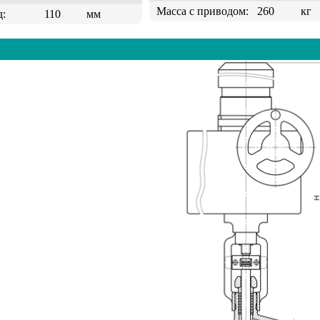
Масса с приводом:
260
кг
д:
110
мм