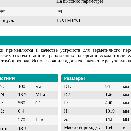
На высокие параметры
да:
пар
орпуса:
15Х1М1ФЛ
ки применяются в качестве устройств для герметичного пе
еских систем станций, работающих на органическом топливе
 трубопровода. Использование задвижек в качестве регулирующи
истики
Размеры
N:
100
мм
D1:
94
мм
PN:
13.7
МПа
D2:
146
мм
а:
560
C˚
L:
400
мм
ξ:
0.4
H:
1019
мм
A:
143
мм
270
Н·м
Масса б/привода :
164
кг
ротов:
18.3