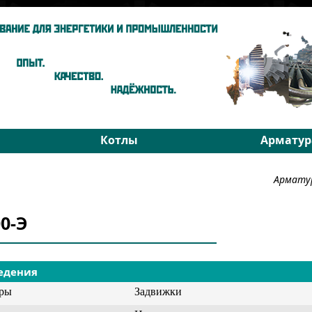
Котлы
Арматур
ы
Паровые котлы
На средни
Армату
Водогрейные котлы
На высоки
хники
Запчасти
РОУ
00-Э
Подбор
Подбор
едения
уры
Задвижки