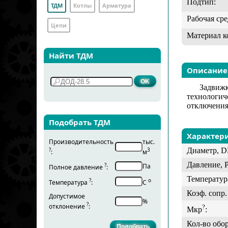
Подтип:
ТДМ
Котлы
Арматура
Рабочая сре
Цепи
Материал к
Найти ТДМ
Описание
Задвиж
технологич
отключения
Подобрать ТДМ
Характер
Производительность
тыс.
Диаметр, D
?
3
:
м
Давление, 
?
Па
Полное давление
:
Температур
?
о
Температура
:
С
Коэф. сопр. 
Допустимое
%
?
отклонение
:
?
Мкр
:
Кол-во обо