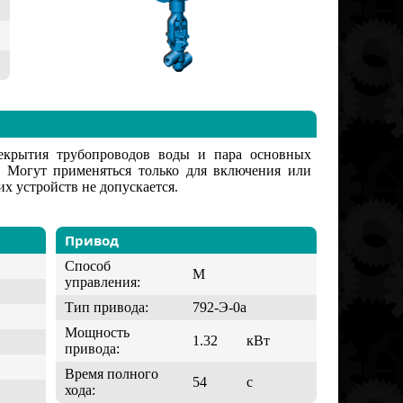
рекрытия трубопроводов воды и пара основных
. Могут применяться только для включения или
х устройств не допускается.
Привод
Способ
М
управления:
Тип привода:
792-Э-0а
Мощность
1.32
кВт
привода:
Время полного
54
с
хода: