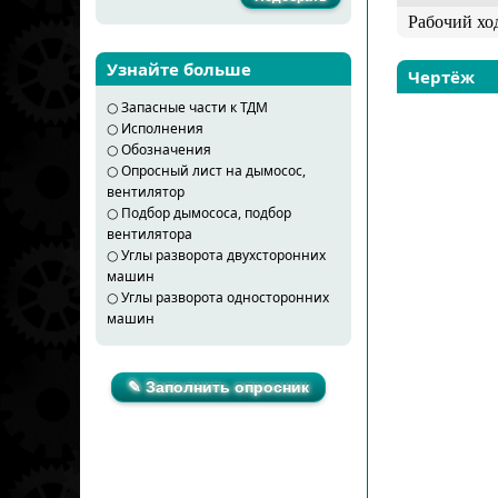
Рабочий хо
Узнайте больше
Чертёж
○
Запасные части к ТДМ
○
Исполнения
○
Обозначения
○
Опросный лист на дымосос,
вентилятор
○
Подбор дымососа, подбор
вентилятора
○
Углы разворота двухсторонних
машин
○
Углы разворота односторонних
машин
✎ Заполнить опросник