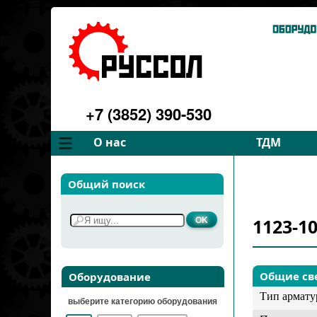
+7 (3852) 390-530
О нас
ТДМ
Компания
Вентилятор
Общий поиск
Философия
Дымососы
Преимущества
Для спецте
1123-1
Услуги
Запчасти
Галерея
Подбор
Контакты
Общие св
Оборудование
Тип армат
выберите категорию оборудования