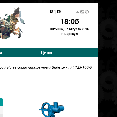
RU
|
EN
18:05
Пятница,
07 августа 2026
г. Барнаул
а
Цепи
е параметры
Приводные роликовые
ра
/
На высокие параметры
/
Задвижки
/ 1123-100-Э
е параметры
Тяговые пластинчатые
Тяговые разборные
Вариаторные
Вариаторные
(Германия)
Грузовые пластинчатые
Для энергетики