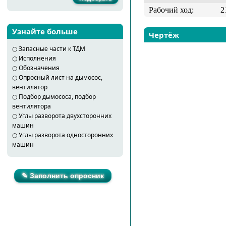
Рабочий ход:
2
Узнайте больше
Чертёж
○
Запасные части к ТДМ
○
Исполнения
○
Обозначения
○
Опросный лист на дымосос,
вентилятор
○
Подбор дымососа, подбор
вентилятора
○
Углы разворота двухсторонних
машин
○
Углы разворота односторонних
машин
✎ Заполнить опросник