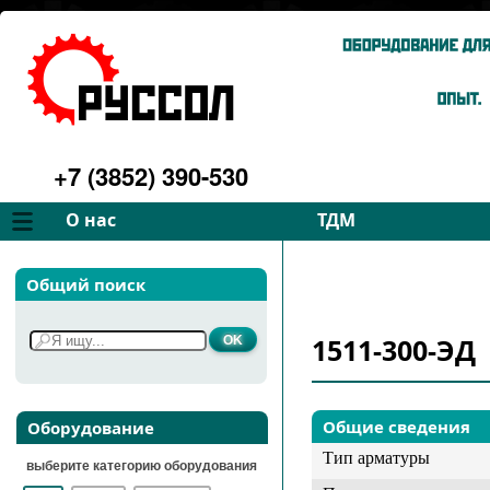
+7 (3852) 390-530
О нас
ТДМ
Компания
Вентиляторы
Общий поиск
Философия
Дымососы
Преимущества
Для спецтехники
1511-300-ЭД
Услуги
Запчасти
Галерея
Подбор
Контакты
Общие сведения
Оборудование
Тип арматуры
выберите категорию оборудования