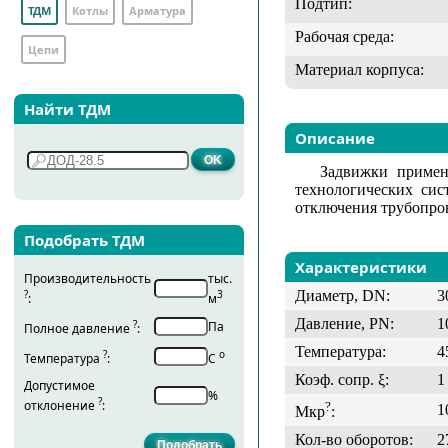
Подтип:
ТДМ
Котлы
Арматура
Рабочая среда:
Цепи
Материал корпуса:
Найти ТДМ
Описание
Задвижки примен
технологических сис
отключения трубопров
Подобрать ТДМ
Характеристики
Производительность
тыс.
Диаметр, DN:
3
?
3
:
м
Давление, PN:
1
?
Па
Полное давление
:
Температура:
4
?
о
Температура
:
С
Коэф. сопр. ξ:
1
Допустимое
%
?
отклонение
:
?
1
Мкр
:
Кол-во оборотов:
2