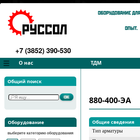
+7 (3852) 390-530
О нас
ТДМ
Компания
Вентиляторы
Общий поиск
Философия
Дымососы
Преимущества
Для спецтехники
880-400-ЭА
Услуги
Запчасти
Галерея
Подбор
Контакты
Общие сведения
Оборудование
Тип арматуры
выберите категорию оборудования