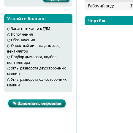
Рабочий ход:
3
Узнайте больше
Чертёж
○
Запасные части к ТДМ
○
Исполнения
○
Обозначения
○
Опросный лист на дымосос,
вентилятор
○
Подбор дымососа, подбор
вентилятора
○
Углы разворота двухсторонних
машин
○
Углы разворота односторонних
машин
✎ Заполнить опросник