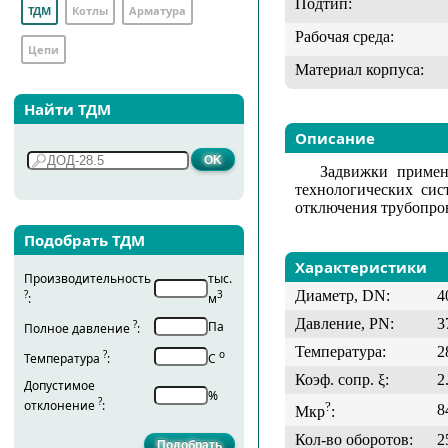
Подтип:
ТДМ
Котлы
Арматура
Рабочая среда:
Цепи
Материал корпуса:
Найти ТДМ
Описание
Задвижки примен
технологических сис
отключения трубопров
Подобрать ТДМ
Характеристики
Производительность
тыс.
Диаметр, DN:
4
?
3
:
м
Давление, PN:
3
?
Па
Полное давление
:
Температура:
2
?
о
Температура
:
С
Коэф. сопр. ξ:
2
Допустимое
%
?
отклонение
:
?
8
Мкр
:
Кол-во оборотов:
2