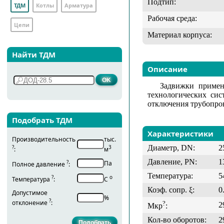
Подтип:
ТДМ
Котлы
Арматура
Рабочая среда:
Цепи
Материал корпуса:
Найти ТДМ
Описание
Задвижки примен
технологических сис
отключения трубопров
Подобрать ТДМ
Характеристики
Производительность
тыс.
Диаметр, DN:
2
?
3
:
м
Давление, PN:
1
?
Па
Полное давление
:
Температура:
5
?
о
Температура
:
С
Коэф. сопр. ξ:
0
Допустимое
%
?
отклонение
:
?
2
Мкр
:
Кол-во оборотов:
2