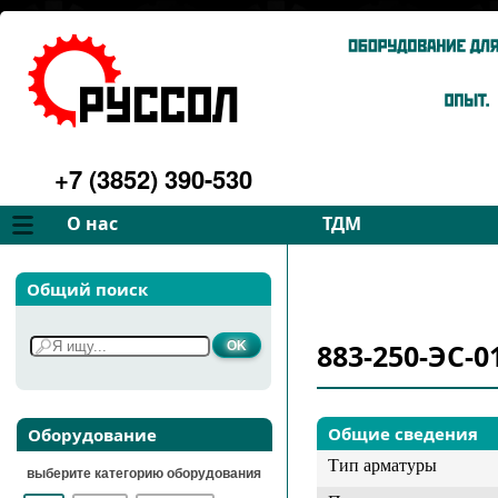
+7 (3852) 390-530
О нас
ТДМ
Компания
Вентиляторы
Общий поиск
Философия
Дымососы
Преимущества
Для спецтехники
883-250-ЭС-0
Услуги
Запчасти
Галерея
Подбор
Контакты
Общие сведения
Оборудование
Тип арматуры
выберите категорию оборудования