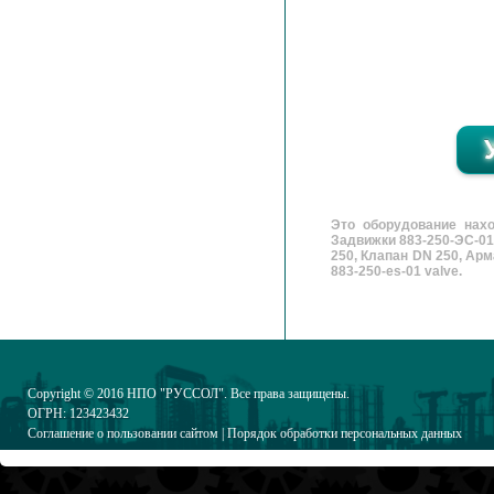
Это оборудование нах
Задвижки 883-250-ЭС-01
250, Клапан DN 250, Арма
883-250-es-01 valve.
Copyright © 2016
НПО "РУССОЛ"
. Все права защищены.
ОГРН: 123423432
Соглашение о пользовании сайтом
|
Порядок обработки персональных данных