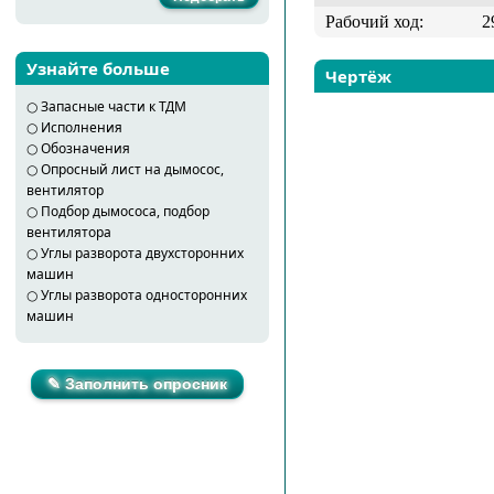
Рабочий ход:
2
Узнайте больше
Чертёж
○
Запасные части к ТДМ
○
Исполнения
○
Обозначения
○
Опросный лист на дымосос,
вентилятор
○
Подбор дымососа, подбор
вентилятора
○
Углы разворота двухсторонних
машин
○
Углы разворота односторонних
машин
✎ Заполнить опросник