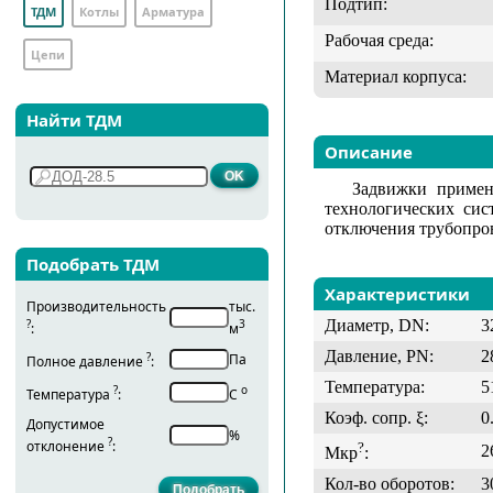
Подтип:
ТДМ
Котлы
Арматура
Рабочая среда:
Цепи
Материал корпуса:
Найти ТДМ
Описание
Задвижки примен
технологических сис
отключения трубопров
Подобрать ТДМ
Характеристики
Производительность
тыс.
Диаметр, DN:
3
?
3
:
м
Давление, PN:
2
?
Па
Полное давление
:
Температура:
5
?
о
Температура
:
С
Коэф. сопр. ξ:
0
Допустимое
%
?
отклонение
:
?
2
Мкр
:
Кол-во оборотов:
3