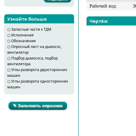
Рабочий ход:
3
Узнайте больше
Чертёж
○
Запасные части к ТДМ
○
Исполнения
○
Обозначения
○
Опросный лист на дымосос,
вентилятор
○
Подбор дымососа, подбор
вентилятора
○
Углы разворота двухсторонних
машин
○
Углы разворота односторонних
машин
✎ Заполнить опросник