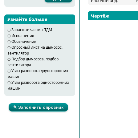
Рабочий ход:
1
Чертёж
Узнайте больше
○
Запасные части к ТДМ
○
Исполнения
○
Обозначения
○
Опросный лист на дымосос,
вентилятор
○
Подбор дымососа, подбор
вентилятора
○
Углы разворота двухсторонних
машин
○
Углы разворота односторонних
машин
✎ Заполнить опросник