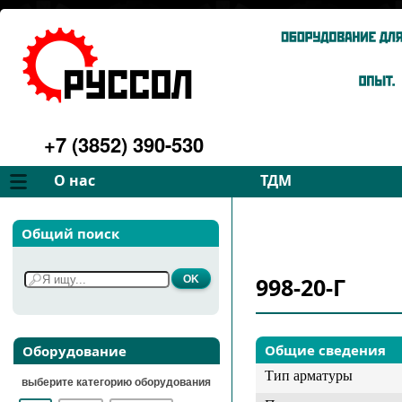
+7 (3852) 390-530
О нас
ТДМ
Компания
Вентиляторы
Общий поиск
Философия
Дымососы
Преимущества
Для спецтехники
998-20-Г
Услуги
Запчасти
Галерея
Подбор
Контакты
Общие сведения
Оборудование
Тип арматуры
выберите категорию оборудования