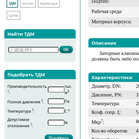
Подтип:
ТДМ
Котлы
Арматура
Рабочая среда:
Цепи
Материал корпуса:
Найти ТДМ
Описание
Запорные клапаны
должны быть либо по
Подобрать ТДМ
Характеристики
Диаметр, DN:
2
Производительность
тыс.
?
3
:
м
Давление, PN:
3
?
Па
Полное давление
:
Температура:
2
?
о
Температура
:
С
Коэф. сопр. ξ:
5
Допустимое
?
8
Мкр
:
%
?
отклонение
:
Кол-во оборотов:
4