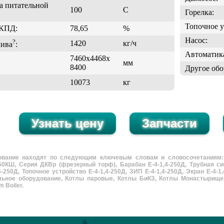
а питательной
100
С
Горелка:
Топочное у
 КПД:
78,65
%
Насос:
?
1420
кг/ч
лива
:
Автоматика
7460х4468х
мм
8400
Другое обо
10073
кг
вание находят по следующим ключевым словам и словосочетаниям: Е-4
50КШ, Серия ДКВр (фрезерный торф), Барабан Е-4-1,4-250Д, Трубная сист
,4-250Д, Топочное устройство Е-4-1,4-250Д, ЗИП Е-4-1,4-250Д, Экран Е-4-
льное оборудование, Котлы паровые, Котлы БиКЗ, Котлы Монастырищен
m Boiler.