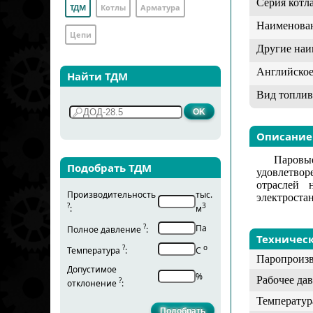
Серия котла
ТДМ
Котлы
Арматура
Наименова
Цепи
Другие наи
Английское
Найти ТДМ
Вид топлив
Описание
Паровы
Подобрать ТДМ
удовлетвор
отраслей 
Производительность
тыс.
электроста
?
3
:
м
?
Па
Полное давление
:
Техничес
?
о
Температура
:
С
Паропроизв
Допустимое
%
Рабочее дав
?
отклонение
:
Температур