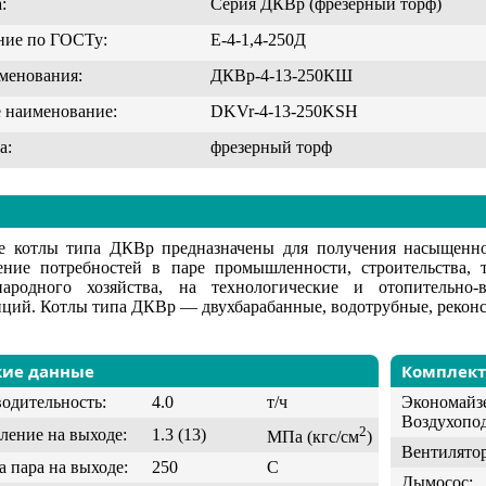
:
Серия ДКВр (фрезерный торф)
ние по ГОСТу:
Е-4-1,4-250Д
менования:
ДКВр-4-13-250КШ
 наименование:
DKVr-4-13-250KSH
а:
фрезерный торф
е котлы типа ДКВр предназначены для получения насыщенног
ение потребностей в паре промышленности, строительства, т
народного хозяйства, на технологические и отопительн
нций. Котлы типа ДКВр — двухбарабанные, водотрубные, реконс
кие данные
Комплек
одительность:
4.0
т/ч
Экономайзе
Воздухопод
2
ление на выходе:
1.3 (13)
МПа (кгс/см
)
Вентилятор
а пара на выходе:
250
С
Дымосос: