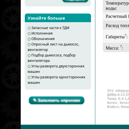
Температур
воды:
Расчетный
Узнайте больше
Расход топ
○
Запасные части к ТДМ
○
Исполнения
?
Габариты
:
○
Обозначения
○
Опросный лист на дымосос,
?
Масса:
:
вентилятор
○
Подбор дымососа, подбор
вентилятора
○
Углы разворота двухсторонних
машин
○
Углы разворота односторонних
машин
Это оборудо
ДКВр-4-13-2
Топка Е-4-1
✎ Заполнить опросник
Котёл, Коте
Boilers, Stea