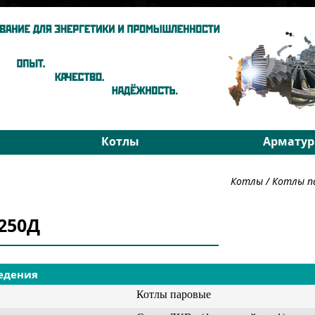
Котлы
Арматур
ы
Паровые котлы
На средни
Котлы
/
Котлы п
Водогрейные котлы
На высоки
хники
Запчасти
РОУ
-250Д
Подбор
Подбор
едения
Котлы паровые