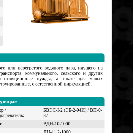
о или перегретого водяного пара, идущего на
ранспорта, коммунального, сельского и других
о-вентиляционные нужды, а также для малых
труированные, с естественной циркуляцией.
тующие
р /
БВЭС-I-2 (ЭБ-2-94И) / ВП-0-
огреватель:
87
:
ВДН-10-1000
ДН-11,2-1000