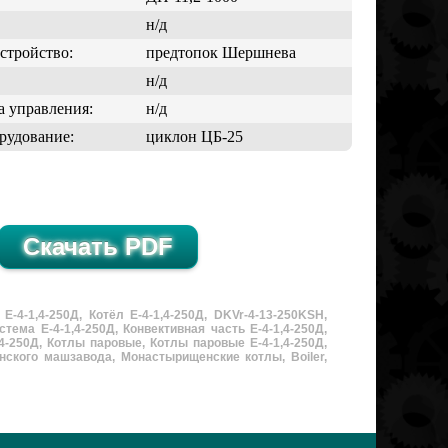
н/д
стройство:
предтопок Шершнева
н/д
 управления:
н/д
рудование:
циклон ЦБ-25
-1,4-250Д, Котёл Е-4-1,4-250Д, DKVr-4-13-250KSH,
ема Е-4-1,4-250Д, Конвективная часть Е-4-1,4-250Д,
1,4-250Д, Котлы паровые, Котлы паровые Е-4-1,4-250Д,
ского машзавода, Монастырищенские котлы, Boiler,