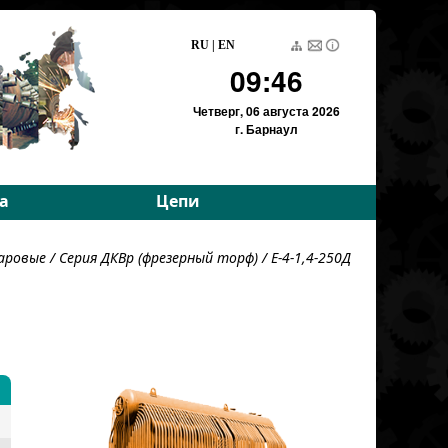
RU
|
EN
09:46
Четверг,
06 августа 2026
г. Барнаул
а
Цепи
е параметры
Приводные роликовые
аровые
/
Серия ДКВр (фрезерный торф)
/ Е-4-1,4-250Д
е параметры
Тяговые пластинчатые
Тяговые разборные
Вариаторные
Вариаторные
(Германия)
Грузовые пластинчатые
Для энергетики