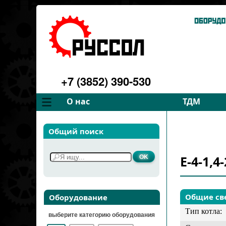
+7 (3852) 390-530
О нас
ТДМ
Компания
Вентилятор
Общий поиск
Философия
Дымососы
Преимущества
Для спецте
Е-4-1,4
Услуги
Запчасти
Галерея
Подбор
Контакты
Общие св
Оборудование
Тип котла:
выберите категорию оборудования