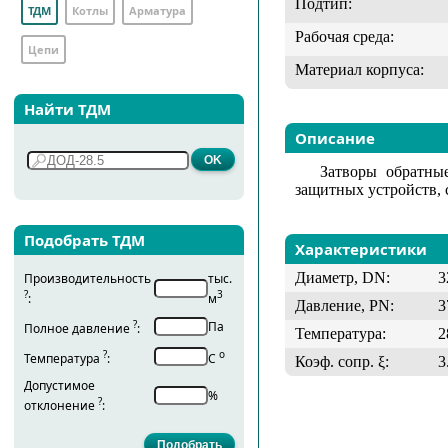
Подтип:
ТДМ
Котлы
Арматура
Рабочая среда:
Цепи
Материал корпуса:
Найти ТДМ
Описание
Затворы обратны
защитных устройств, 
Подобрать ТДМ
Характеристики
Диаметр, DN:
3
Производительность
тыс.
?
3
:
м
Давление, PN:
3
?
Па
Полное давление
:
Температура:
2
?
о
Температура
:
С
Коэф. сопр. ξ:
3
Допустимое
%
?
отклонение
: