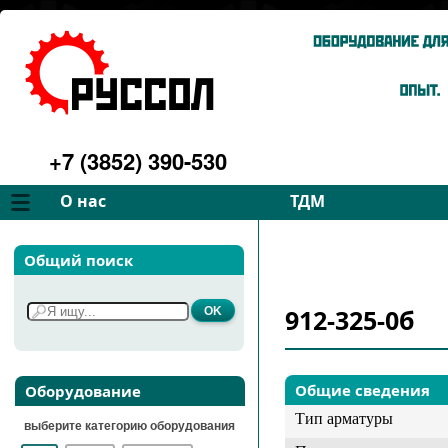
+7 (3852) 390-530
О нас
ТДМ
Компания
Вентиляторы
Общий поиск
Философия
Дымососы
Преимущества
Для спецтехники
912-325-0б
Услуги
Запчасти
Галерея
Подбор
Контакты
Общие сведения
Оборудование
Тип арматуры
выберите категорию оборудования