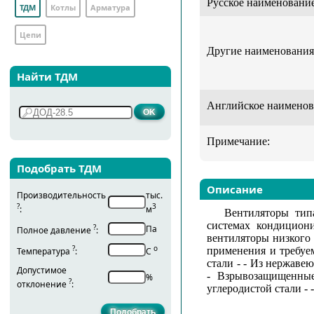
Русское наименование
ТДМ
Котлы
Арматура
Цепи
Другие наименования
Найти ТДМ
Английское наименов
Примечание:
Подобрать ТДМ
Описание
Производительность
тыс.
?
3
:
м
Вентиляторы тип
системах кондицион
?
Па
Полное давление
:
вентиляторы низкого
?
о
применения и требуе
Температура
:
С
стали - - Из нержаве
Допустимое
- Взрывозащищенные
%
?
отклонение
:
углеродистой стали -