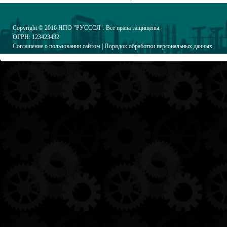
Copyright © 2016
НПО "РУССОЛ"
. Все права защищены.
ОГРН: 123423432
Соглашение о пользовании сайтом
|
Порядок обработки персональных данных