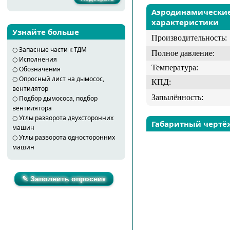
Аэродинамически
характеристики
Узнайте больше
Производительность:
○
Запасные части к ТДМ
Полное давление:
○
Исполнения
Температура:
○
Обозначения
○
Опросный лист на дымосос,
КПД:
вентилятор
Запылённость:
○
Подбор дымососа, подбор
вентилятора
○
Углы разворота двухсторонних
Габаритный чертё
машин
○
Углы разворота односторонних
машин
✎ Заполнить опросник