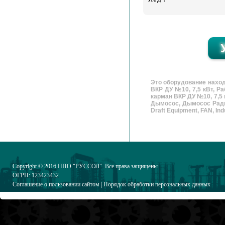
Это оборудование наход
ВКР ДУ №10, 7,5 кВт, Р
карман ВКР ДУ №10, 7,5
Дымосос, Дымосос Радиа
Draft Equipment, FAN, Indu
Copyright © 2016
НПО "РУССОЛ"
. Все права защищены.
ОГРН: 123423432
Соглашение о пользовании сайтом
|
Порядок обработки персональных данных