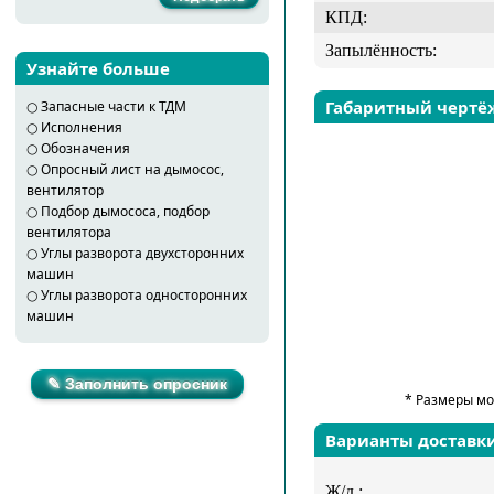
КПД:
Запылённость:
Узнайте больше
Габаритный чертё
○
Запасные части к ТДМ
○
Исполнения
○
Обозначения
○
Опросный лист на дымосос,
вентилятор
○
Подбор дымососа, подбор
вентилятора
○
Углы разворота двухсторонних
машин
○
Углы разворота односторонних
машин
✎ Заполнить опросник
* Размеры мо
Варианты доставк
Ж/д :