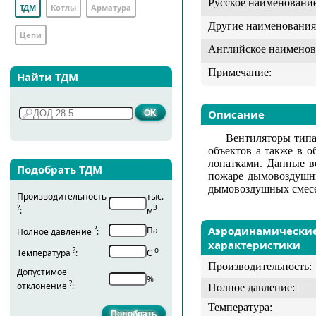
Русское наименование
ТДМ
Котлы
Арматура
Другие наименования
Цепи
Английское наименов
Примечание:
Найти ТДМ
Описание
Вентиляторы тип
объектов а также в 
лопатками. Данные в
Подобрать ТДМ
пожаре дымовоздушны
дымовоздушных смесей
Производительность
тыс.
?
3
:
м
?
Аэродинамически
Па
Полное давление
:
характеристики
?
о
Температура
:
С
Производительность:
Допустимое
%
?
отклонение
:
Полное давление:
Температура: