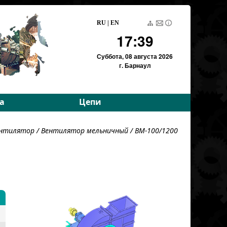
RU
|
EN
17:39
Суббота,
08 августа 2026
г. Барнаул
а
Цепи
е параметры
Приводные роликовые
нтилятор
/
Вентилятор мельничный
/ ВМ-100/1200
е параметры
Тяговые пластинчатые
Тяговые разборные
Вариаторные
Вариаторные
(Германия)
Грузовые пластинчатые
Для энергетики