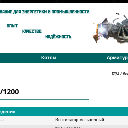
Котлы
Арматур
ы
Паровые котлы
На средни
ТДМ
/
Ве
Водогрейные котлы
На высоки
хники
Запчасти
РОУ
/1200
Подбор
Подбор
едения
ы:
Вентилятор мельничный