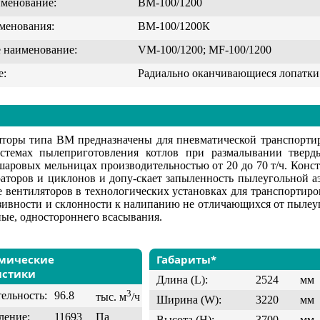
именование:
ВМ-100/1200
менования:
ВМ-100/1200К
 наименование:
VM-100/1200; MF-100/1200
е:
Радиально оканчивающиеся лопатки
торы типа ВМ предназначены для пневматической транспортир
стемах пылеприготовления котлов при размалывании тверд
шаровых мельницах производительностью от 20 до 70 т/ч. Конст
раторов и циклонов и допу-скает запыленность пылеугольной 
 вентиляторов в технологических установках для транспортиров
азивности и склонности к налипанию не отличающихся от пыле
ые, одностороннего всасывания.
мические
Габариты*
истики
Длина (L):
2524
мм
3
ельность:
96.8
тыс. м
/ч
Ширина (W):
3220
мм
ление:
11693
Па
Высота (H):
3700
мм