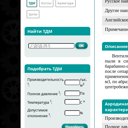
Русское на
ТДМ
Котлы
Арматура
Другие наи
Цепи
Английское
Примечани
Найти ТДМ
Описание
Вентиля
пыли в си
барабанно-
Подобрать ТДМ
после сепа
применение
Производительность
тыс.
м3, по абр
?
3
:
м
центробежн
?
Па
Полное давление
:
?
о
Температура
:
С
Аэродина
характер
Допустимое
%
?
отклонение
:
Производит
Полное дав