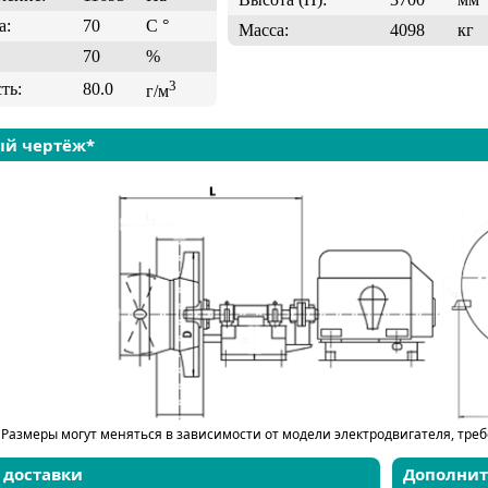
а:
70
C °
Масса:
4098
кг
70
%
3
ть:
80.0
г/м
ый чертёж*
 Размеры могут меняться в зависимости от модели электродвигателя, тре
 доставки
Дополни