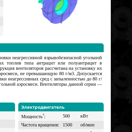
овки неагрессивной взрывобезопасной угольной
ых топлив типа антрацит или полуантрацит в
рукция вентиляторов рассчитана на установку их
аэросмеси, не превышающую 80 г/м3. Допускается
ки неагрессивных сред с запыленностью до 80 г/
угольной аэросмеси. Вентиляторы данной серии —
Электродвигатель
?
500
кВт
Мощность
:
Частота вращения:
1500
об/мин