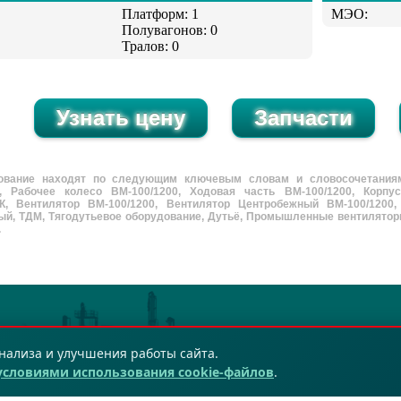
Платформ: 1
МЭО:
Полувагонов: 0
Тралов: 0
ование находят по следующим ключевым словам и словосочетаниям: 
0, Рабочее колесо ВМ-100/1200, Ходовая часть ВМ-100/1200, Корпу
0К, Вентилятор ВМ-100/1200, Вентилятор Центробежный ВМ-100/1200
й, ТДМ, Тягодутьевое оборудование, Дутьё, Промышленные вентиляторы, 
.
нализа и улучшения работы сайта.
х данных
условиями использования cookie-файлов
.