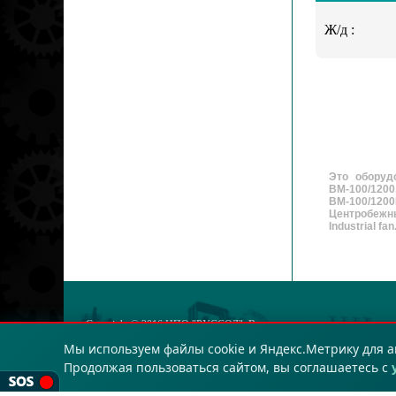
Ж/д :
Это оборуд
ВМ-100/120
ВМ-100/120
Центробежны
Industrial fan
Copyright © 2016
НПО "РУССОЛ"
. Все права защищены.
ОГРН: 123423432
Мы используем файлы cookie и Яндекс.Метрику для а
Соглашение о пользовании сайтом
|
Порядок обработки персональны
Продолжая пользоваться сайтом, вы соглашаетесь с