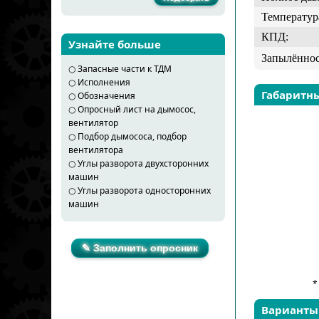
Температур
КПД:
Узнайте больше
Запылённос
○
Запасные части к ТДМ
○
Исполнения
Габаритн
○
Обозначения
○
Опросный лист на дымосос,
вентилятор
○
Подбор дымососа, подбор
вентилятора
○
Углы разворота двухсторонних
машин
○
Углы разворота односторонних
машин
✎ Заполнить опросник
*
Варианты