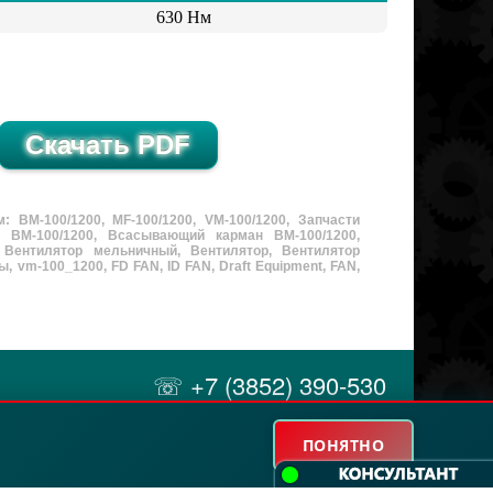
630 Нм
ВМ-100/1200, MF-100/1200, VM-100/1200, Запчасти
с ВМ-100/1200, Всасывающий карман ВМ-100/1200,
, Вентилятор мельничный, Вентилятор, Вентилятор
vm-100_1200, FD FAN, ID FAN, Draft Equipment, FAN,
☏ +7 (3852) 390-530
✉ info@russol.org
г. Барнаул, проезд Южный 21А
ПОНЯТНО