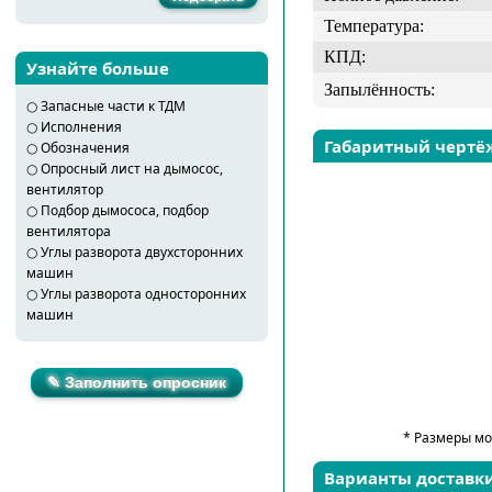
Температура:
КПД:
Узнайте больше
Запылённость:
○
Запасные части к ТДМ
○
Исполнения
Габаритный чертё
○
Обозначения
○
Опросный лист на дымосос,
вентилятор
○
Подбор дымососа, подбор
вентилятора
○
Углы разворота двухсторонних
машин
○
Углы разворота односторонних
машин
✎ Заполнить опросник
* Размеры мо
Варианты доставк