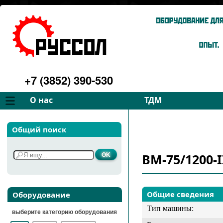
+7 (3852) 390-530
О нас
ТДМ
Компания
Вентиляторы
Общий поиск
Философия
Дымососы
Преимущества
Для спецтехники
ВМ-75/1200-I
Услуги
Запчасти
Галерея
Подбор
Контакты
Общие сведения
Оборудование
Тип машины:
выберите категорию оборудования