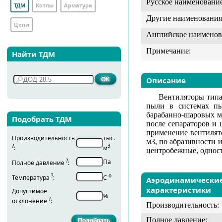
Русское наименование
ТДМ
Котлы
Арматура
Другие наименования
Цепи
Английское наименов
Примечание:
Найти ТДМ
Описание
Вентиляторы типа
пыли в системах пы
барабанно-шаровых ме
Подобрать ТДМ
после сепараторов и
применение вентилято
Производительность
тыс.
м3, по абразивности
?
3
:
м
центробежные, однос
?
Па
Полное давление
:
?
о
Температура
:
С
Аэродинамически
характеристики
Допустимое
%
?
отклонение
:
Производительность:
Полное давление: