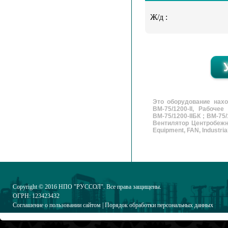
Ж/д :
Это оборудование наход
ВМ-75/1200-II, Рабочее
ВМ-75/1200-IIБК ; ВМ-75
Вентилятор Центробежны
Equipment, FAN, Industrial
Copyright © 2016
НПО "РУССОЛ"
. Все права защищены.
ОГРН: 123423432
Соглашение о пользовании сайтом
|
Порядок обработки персональных данных