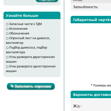
Запылённость:
Узнайте больше
Габаритный чертё
○
Запасные части к ТДМ
○
Исполнения
○
Обозначения
○
Опросный лист на дымосос,
вентилятор
○
Подбор дымососа, подбор
вентилятора
○
Углы разворота двухсторонних
машин
○
Углы разворота односторонних
машин
* Размеры мо
✎ Заполнить опросник
Варианты доставк
Ж/д :