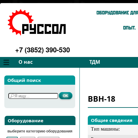
+7 (3852) 390-530
О нас
ТДМ
Компания
Вентиляторы
Общий поиск
Философия
Дымососы
Преимущества
Для спецтехники
ВВН-18
Услуги
Запчасти
Галерея
Подбор
Контакты
Общие сведения
Оборудование
Тип машины:
выберите категорию оборудования