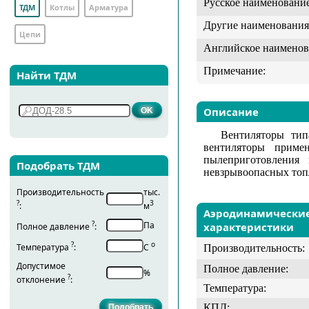
Русское наименование
ТДМ
Котлы
Арматура
Другие наименования
Цепи
Английское наименов
Примечание:
Найти ТДМ
Описание
Вентиляторы тип
вентиляторы приме
пылеприготовления 
Подобрать ТДМ
невзрывоопасных топ
Производительность
тыс.
?
3
:
м
Аэродинамически
?
Па
характеристики
Полное давление
:
?
о
Температура
:
С
Производительность:
Допустимое
Полное давление:
%
?
отклонение
:
Температура:
КПД: