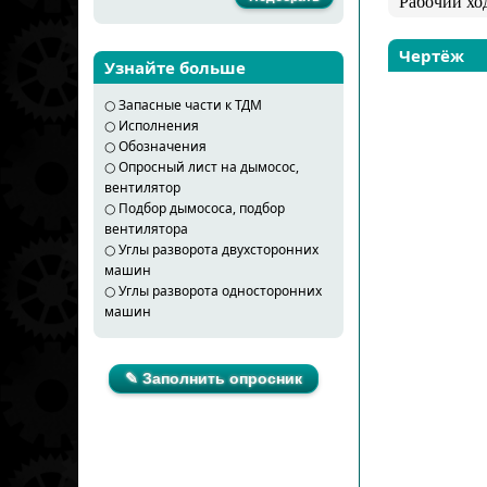
Рабочий хо
Чертёж
Узнайте больше
○
Запасные части к ТДМ
○
Исполнения
○
Обозначения
○
Опросный лист на дымосос,
вентилятор
○
Подбор дымососа, подбор
вентилятора
○
Углы разворота двухсторонних
машин
○
Углы разворота односторонних
машин
✎ Заполнить опросник