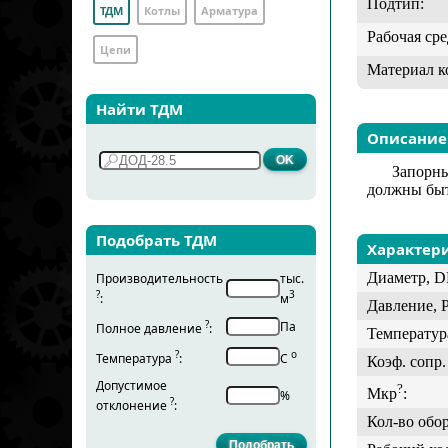
Подтип:
ТДМ
Котлы
Арматура
Рабочая сре
Цепи
Материал к
Найти ТДМ
Описание
Запорны
должны быт
Подобрать ТДМ
Характер
Диаметр, D
Производительность
тыс.
?
3
:
м
Давление, 
?
Па
Полное давление
:
Температур
?
о
Температура
:
С
Коэф. сопр. 
Допустимое
?
Мкр
:
%
?
отклонение
:
Кол-во обо