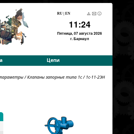
RU
|
EN
11:24
Пятница,
07 августа 2026
г. Барнаул
а
Цепи
е параметры
Приводные роликовые
е параметры
/
Клапаны запорные типа 1с
/ 1c-11-2ЭН
е параметры
Тяговые пластинчатые
Тяговые разборные
Вариаторные
Вариаторные
(Германия)
Грузовые пластинчатые
Для энергетики