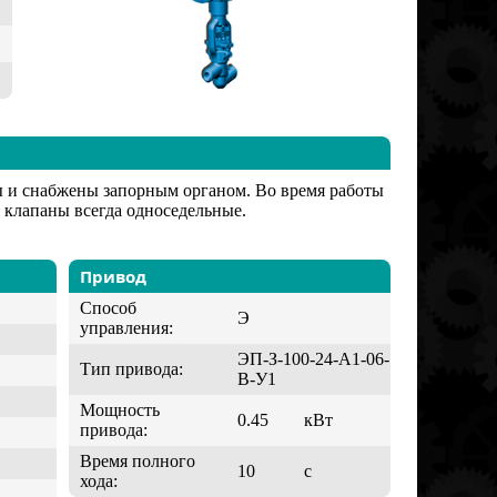
ы и снабжены запорным органом. Во время работы
клапаны всегда односедельные.
Привод
Способ
Э
управления:
ЭП-З-100-24-А1-06-
Тип привода:
В-У1
Мощность
0.45
кВт
привода:
Время полного
10
с
хода: