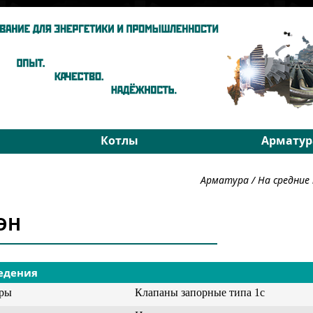
Котлы
Арматур
ы
Паровые котлы
На средни
Арматура
/
На средни
Водогрейные котлы
На высоки
хники
Запчасти
РОУ
2ЭН
Подбор
Подбор
едения
уры
Клапаны запорные типа 1с