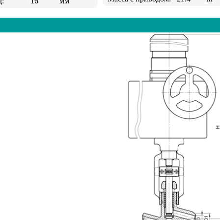
д:
16
мм