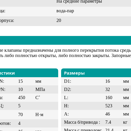
На средние параметры
да:
вода-пар
орпуса:
20
е клапаны предназначены для полного перекрытия потока сред
ь либо полностью открыты, либо полностью закрыты. Запорные 
истики
Размеры
N:
15
мм
D1:
16
мм
PN:
10
МПа
D2:
32
мм
а:
450
C˚
L:
160
мм
ξ:
5
H:
523
мм
A:
46
мм
70
Н·м
Масса б/привода :
7.4
кг
ротов:
4
Масса с приводом:
21.4
кг