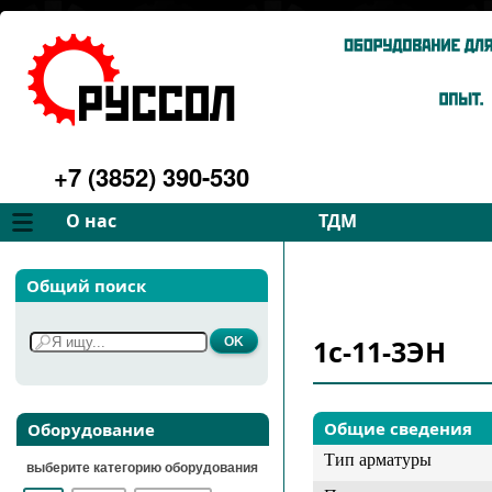
+7 (3852) 390-530
О нас
ТДМ
Компания
Вентиляторы
Общий поиск
Философия
Дымососы
Преимущества
Для спецтехники
1c-11-3ЭН
Услуги
Запчасти
Галерея
Подбор
Контакты
Общие сведения
Оборудование
Тип арматуры
выберите категорию оборудования