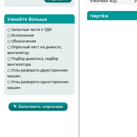
Рабочий ход:
1
Чертёж
Узнайте больше
○
Запасные части к ТДМ
○
Исполнения
○
Обозначения
○
Опросный лист на дымосос,
вентилятор
○
Подбор дымососа, подбор
вентилятора
○
Углы разворота двухсторонних
машин
○
Углы разворота односторонних
машин
✎ Заполнить опросник