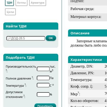
Подтип:
ТДМ
Котлы
Арматура
Рабочая среда:
Цепи
Материал корпуса:
Найти ТДМ
Описание
Запорные клапаны
должны быть либо по
Подобрать ТДМ
Характеристики
Диаметр, DN:
2
Производительность
тыс.
?
3
:
м
Давление, PN:
1
?
Па
Полное давление
:
Температура:
4
?
о
Температура
:
С
Коэф. сопр. ξ:
5
Допустимое
?
7
Мкр
:
%
?
отклонение
:
Кол-во оборотов:
4