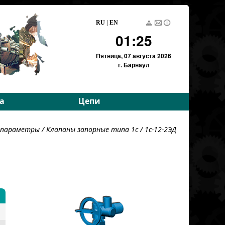
RU
|
EN
01:25
Пятница,
07 августа 2026
г. Барнаул
а
Цепи
е параметры
Приводные роликовые
е параметры
/
Клапаны запорные типа 1с
/ 1c-12-2ЭД
е параметры
Тяговые пластинчатые
Тяговые разборные
Вариаторные
Вариаторные
(Германия)
Грузовые пластинчатые
Для энергетики