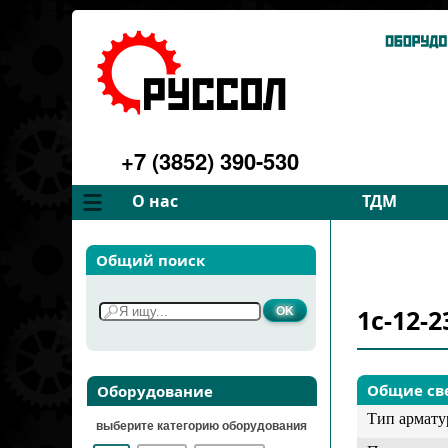
+7 (3852) 390-530
О нас
ТДМ
Компания
Вентилятор
Общий поиск
Философия
Дымососы
Преимущества
Для спецте
1c-12-
Услуги
Запчасти
Галерея
Подбор
Контакты
Общие св
Оборудование
Тип армат
выберите категорию оборудования