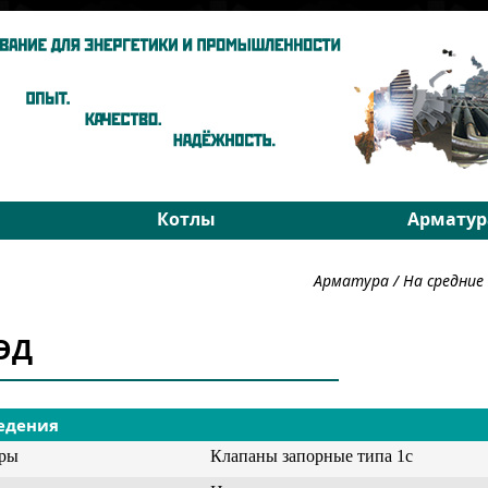
Котлы
Арматур
ы
Паровые котлы
На средни
Арматура
/
На средни
Водогрейные котлы
На высоки
хники
Запчасти
РОУ
2ЭД
Подбор
Подбор
едения
уры
Клапаны запорные типа 1с