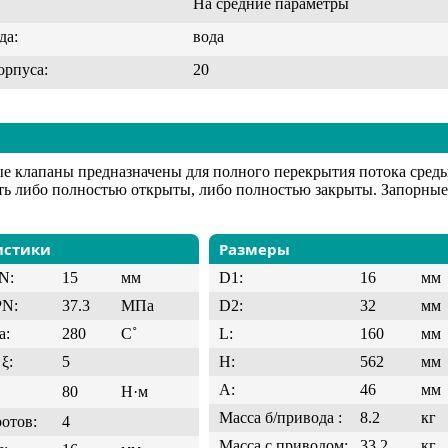
На средние параметры
да:
вода
орпуса:
20
е клапаны предназначены для полного перекрытия потока сред
ь либо полностью открыты, либо полностью закрыты. Запорные 
истики
Размеры
N:
15
мм
D1:
16
мм
PN:
37.3
МПа
D2:
32
мм
а:
280
C˚
L:
160
мм
ξ:
5
H:
562
мм
A:
46
мм
80
Н·м
Масса б/привода :
8.2
кг
ротов:
4
Масса с приводом:
33.2
кг