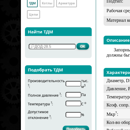
Подтип:
ТДМ
Котлы
Арматура
Рабочая сре
Цепи
Материал к
Найти ТДМ
Описание
Запорны
должны быт
Подобрать ТДМ
Характер
Диаметр, D
Производительность
тыс.
?
3
:
м
Давление, 
?
Па
Полное давление
:
Температур
?
о
Температура
:
С
Коэф. сопр. 
Допустимое
?
Мкр
:
%
?
отклонение
:
Кол-во обо