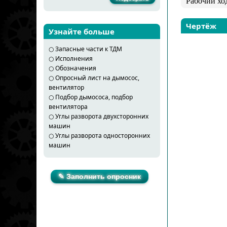
Рабочий хо
Чертёж
Узнайте больше
○
Запасные части к ТДМ
○
Исполнения
○
Обозначения
○
Опросный лист на дымосос,
вентилятор
○
Подбор дымососа, подбор
вентилятора
○
Углы разворота двухсторонних
машин
○
Углы разворота односторонних
машин
✎ Заполнить опросник