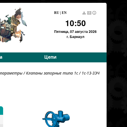
RU
|
EN
10:50
Пятница,
07 августа 2026
г. Барнаул
а
Цепи
е параметры
Приводные роликовые
е параметры
/
Клапаны запорные типа 1с
/ 1c-13-3ЭЧ
е параметры
Тяговые пластинчатые
Тяговые разборные
Вариаторные
Вариаторные
(Германия)
Грузовые пластинчатые
Для энергетики