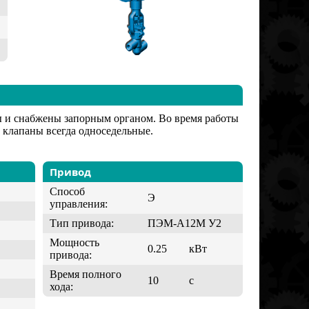
ы и снабжены запорным органом. Во время работы
клапаны всегда односедельные.
Привод
Способ
Э
управления:
Тип привода:
ПЭМ-А12М У2
Мощность
0.25
кВт
привода:
Время полного
10
с
хода: