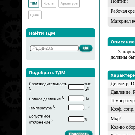
Подтип:
ТДМ
Котлы
Арматура
Рабочая сре
Цепи
Материал к
Найти ТДМ
Описание
Запорны
должны быт
Подобрать ТДМ
Характер
Диаметр, D
Производительность
тыс.
?
3
:
м
Давление, 
?
Па
Полное давление
:
Температур
?
о
Температура
:
С
Коэф. сопр. 
Допустимое
?
Мкр
:
%
?
отклонение
:
Кол-во обо