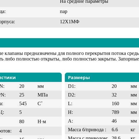
На средние параметры
да:
пар
орпуса:
12Х1МФ
е клапаны предназначены для полного перекрытия потока сред
ь либо полностью открыты, либо полностью закрыты. Запорные 
истики
Размеры
N:
20
мм
D1:
20
мм
PN:
25
МПа
D2:
32
мм
а:
545
C˚
L:
160
мм
ξ:
5
H:
789
мм
A:
46
мм
80
Н·м
Масса б/привода :
6.6
кг
ротов:
4
Масса с приводом:
28.6
кг