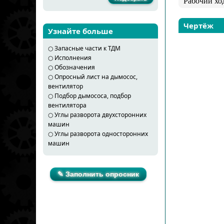
Рабочий хо
Чертёж
Узнайте больше
○
Запасные части к ТДМ
○
Исполнения
○
Обозначения
○
Опросный лист на дымосос,
вентилятор
○
Подбор дымососа, подбор
вентилятора
○
Углы разворота двухсторонних
машин
○
Углы разворота односторонних
машин
✎ Заполнить опросник