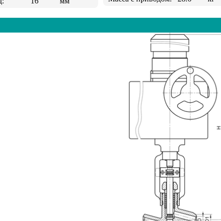
д:
16
мм