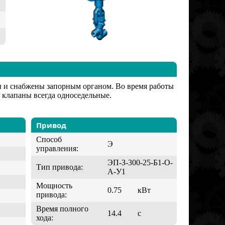
ы и снабжены запорным органом. Во время работы
клапаны всегда односедельные.
Привод
Способ
Э
управления:
ЭП-З-300-25-Б1-О-
Тип привода:
А-У1
Мощность
0.75
кВт
привода:
Время полного
14.4
с
хода: