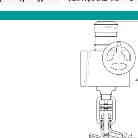
д:
36
мм