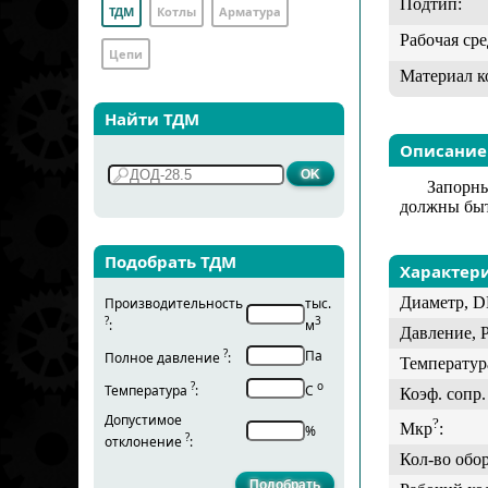
Подтип:
ТДМ
Котлы
Арматура
Рабочая сре
Цепи
Материал к
Найти ТДМ
Описание
Запорны
должны быт
Подобрать ТДМ
Характер
Диаметр, D
Производительность
тыс.
?
3
:
м
Давление, 
?
Па
Полное давление
:
Температур
?
о
Температура
:
С
Коэф. сопр. 
Допустимое
?
Мкр
:
%
?
отклонение
:
Кол-во обо