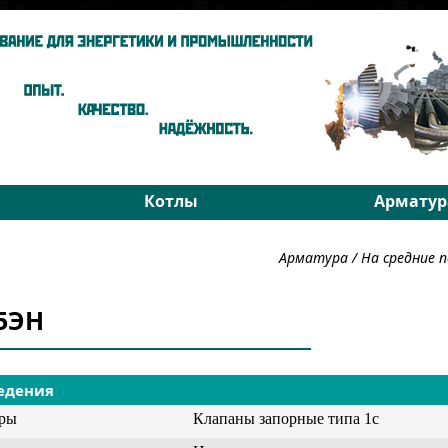
Котлы
Арматур
ы
Паровые котлы
На средни
Арматура
/
На средние
Водогрейные котлы
На высоки
хники
Запчасти
РОУ
65ЭН
Подбор
Подбор
едения
уры
Клапаны запорные типа 1с