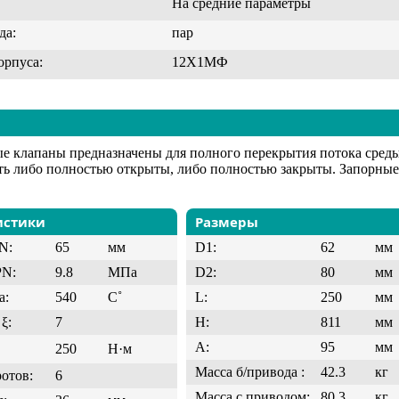
На средние параметры
да:
пар
орпуса:
12Х1МФ
е клапаны предназначены для полного перекрытия потока сред
ь либо полностью открыты, либо полностью закрыты. Запорные 
истики
Размеры
N:
65
мм
D1:
62
мм
PN:
9.8
МПа
D2:
80
мм
а:
540
C˚
L:
250
мм
ξ:
7
H:
811
мм
A:
95
мм
250
Н·м
Масса б/привода :
42.3
кг
ротов:
6
Масса с приводом:
80.3
кг