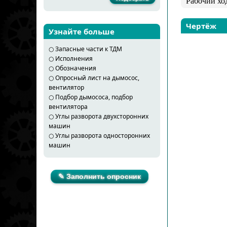
Рабочий хо
Чертёж
Узнайте больше
○
Запасные части к ТДМ
○
Исполнения
○
Обозначения
○
Опросный лист на дымосос,
вентилятор
○
Подбор дымососа, подбор
вентилятора
○
Углы разворота двухсторонних
машин
○
Углы разворота односторонних
машин
✎ Заполнить опросник