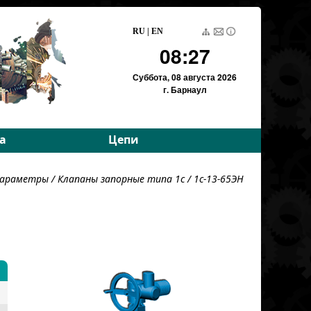
RU
|
EN
08:27
Суббота,
08 августа 2026
г. Барнаул
а
Цепи
е параметры
Приводные роликовые
 параметры
/
Клапаны запорные типа 1с
/ 1с-13-65ЭН
е параметры
Тяговые пластинчатые
Тяговые разборные
Вариаторные
Вариаторные
(Германия)
Грузовые пластинчатые
Для энергетики