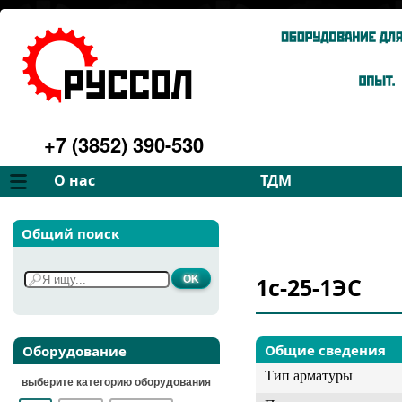
+7 (3852) 390-530
О нас
ТДМ
Компания
Вентиляторы
Общий поиск
Философия
Дымососы
Преимущества
Для спецтехники
1с-25-1ЭС
Услуги
Запчасти
Галерея
Подбор
Контакты
Общие сведения
Оборудование
Тип арматуры
выберите категорию оборудования