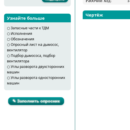
Рабочий ход:
1
Чертёж
Узнайте больше
○
Запасные части к ТДМ
○
Исполнения
○
Обозначения
○
Опросный лист на дымосос,
вентилятор
○
Подбор дымососа, подбор
вентилятора
○
Углы разворота двухсторонних
машин
○
Углы разворота односторонних
машин
✎ Заполнить опросник