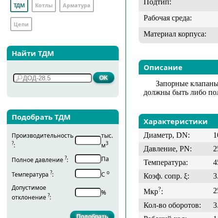
Подтип:
ТДМ
Котлы
Арматура
Рабочая среда:
Цепи
Материал корпуса:
Найти ТДМ
Описание
Запорные клапаны
должны быть либо по
Подобрать ТДМ
Характеристики
Диаметр, DN:
1
Производительность
тыс.
?
3
:
м
Давление, PN:
2
?
Па
Полное давление
:
Температура:
4
?
о
Температура
:
С
Коэф. сопр. ξ:
3
Допустимое
?
2
Мкр
:
%
?
отклонение
:
Кол-во оборотов:
3