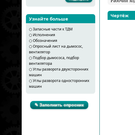
Рабочий хо
Чертёж
Узнайте больше
○
Запасные части к ТДМ
○
Исполнения
○
Обозначения
○
Опросный лист на дымосос,
вентилятор
○
Подбор дымососа, подбор
вентилятора
○
Углы разворота двухсторонних
машин
○
Углы разворота односторонних
машин
✎ Заполнить опросник