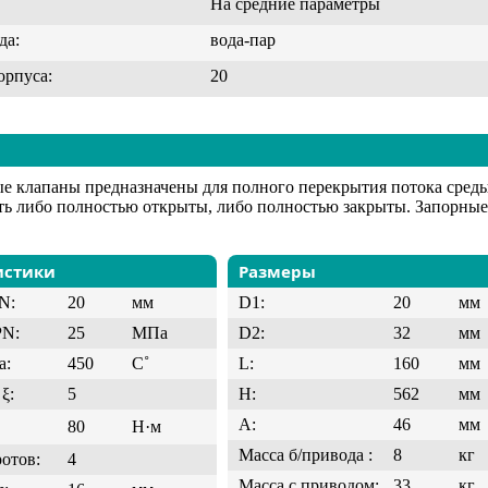
На средние параметры
да:
вода-пар
орпуса:
20
е клапаны предназначены для полного перекрытия потока сред
ь либо полностью открыты, либо полностью закрыты. Запорные 
истики
Размеры
N:
20
мм
D1:
20
мм
PN:
25
МПа
D2:
32
мм
а:
450
C˚
L:
160
мм
ξ:
5
H:
562
мм
A:
46
мм
80
Н·м
Масса б/привода :
8
кг
ротов:
4
Масса с приводом:
33
кг