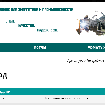
Котлы
Арматур
ы
Паровые котлы
На средни
Арматура
/
На средни
Водогрейные котлы
На высоки
хники
Запчасти
РОУ
3ЭД
Подбор
Подбор
едения
уры
Клапаны запорные типа 1с