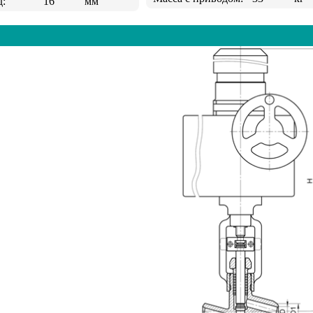
д:
16
мм