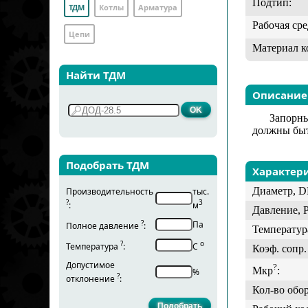
Подтип:
ТДМ
Котлы
Арматура
Рабочая сре
Цепи
Материал к
Найти ТДМ
Описание
Запорны
должны быт
Подобрать ТДМ
Характер
Диаметр, D
Производительность
тыс.
?
3
:
м
Давление, 
?
Па
Полное давление
:
Температур
?
о
Температура
:
С
Коэф. сопр. 
Допустимое
?
Мкр
:
%
?
отклонение
:
Кол-во обо