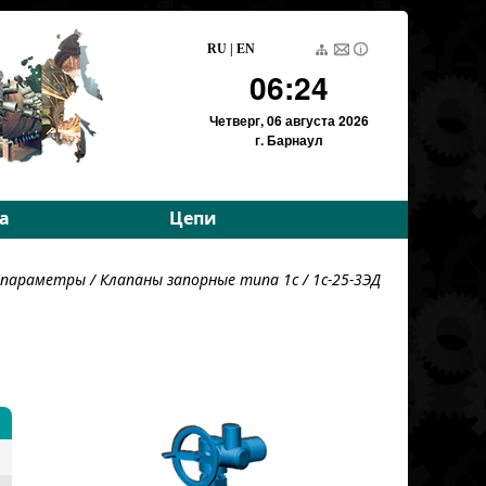
RU
|
EN
06:24
Четверг,
06 августа 2026
г. Барнаул
а
Цепи
е параметры
Приводные роликовые
е параметры
/
Клапаны запорные типа 1с
/ 1c-25-3ЭД
е параметры
Тяговые пластинчатые
Тяговые разборные
Вариаторные
Вариаторные
(Германия)
Грузовые пластинчатые
Для энергетики