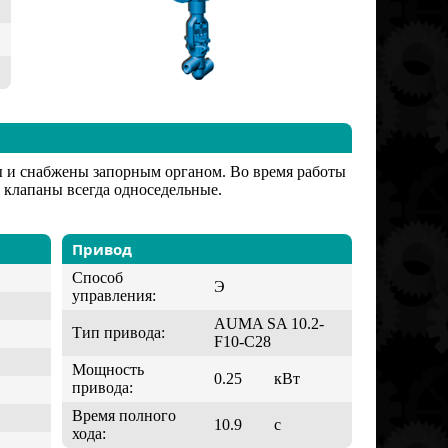
ы и снабжены запорным органом. Во время работы
клапаны всегда односедельные.
Привод
Способ
Э
управления:
AUMA SA 10.2-
Тип привода:
F10-C28
Мощность
0.25
кВт
привода:
Время полного
10.9
с
хода: