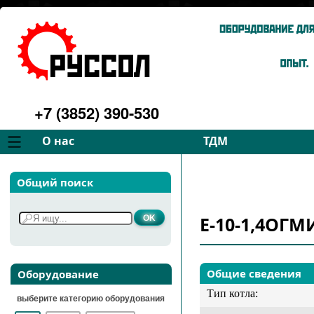
+7 (3852) 390-530
О нас
ТДМ
Компания
Вентиляторы
Общий поиск
Философия
Дымососы
Преимущества
Для спецтехники
Е-10-1,4ОГМ
Услуги
Запчасти
Галерея
Подбор
Контакты
Общие сведения
Оборудование
Тип котла:
выберите категорию оборудования