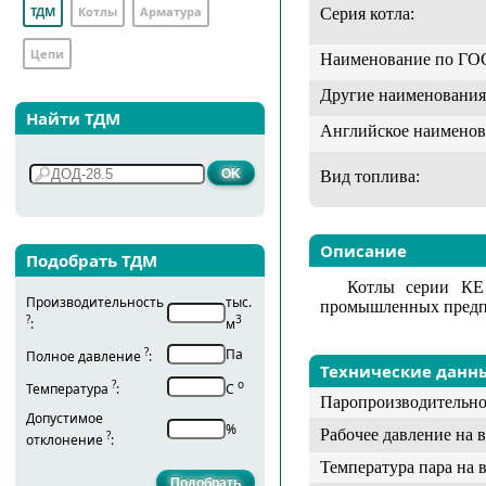
ТДМ
Котлы
Арматура
Серия котла:
Цепи
Наименование по ГО
Другие наименования
Найти ТДМ
Английское наименов
Вид топлива:
Описание
Подобрать ТДМ
Котлы серии КЕ 
Производительность
тыс.
промышленных предпр
?
3
:
м
?
Па
Полное давление
:
Технические данн
?
о
Температура
:
С
Паропроизводительно
Допустимое
%
Рабочее давление на 
?
отклонение
:
Температура пара на 