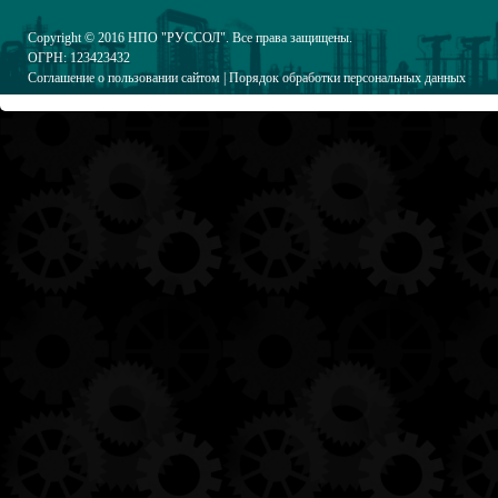
Copyright © 2016
НПО "РУССОЛ"
. Все права защищены.
ОГРН: 123423432
Соглашение о пользовании сайтом
|
Порядок обработки персональных данных