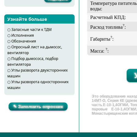
Температура питател
воды:
Расчетный КПД:
Узнайте больше
?
Расход топлива
:
○
Запасные части к ТДМ
○
Исполнения
?
Габариты
:
○
Обозначения
○
Опросный лист на дымосос,
?
Масса:
:
вентилятор
○
Подбор дымососа, подбор
вентилятора
○
Углы разворота двухсторонних
машин
○
Углы разворота односторонних
машин
Это оборудование наход
14МТ-О, Серия КЕ (древ
часть Е-10-1,4ОГМИ, То
✎ Заполнить опросник
паровые Е-10-1,4ОГМ
Монастырищенские котлы, 