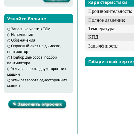
характеристики
Производительность:
Узнайте больше
Полное давление:
Температура:
○
Запасные части к ТДМ
○
Исполнения
КПД:
○
Обозначения
Запылённость:
○
Опросный лист на дымосос,
вентилятор
○
Подбор дымососа, подбор
Габаритный чертё
вентилятора
○
Углы разворота двухсторонних
машин
○
Углы разворота односторонних
машин
✎ Заполнить опросник