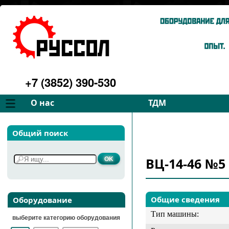
+7 (3852) 390-530
О нас
ТДМ
Компания
Вентиляторы
Общий поиск
Философия
Дымососы
Преимущества
Для спецтехники
ВЦ-14-46 №5 
Услуги
Запчасти
Галерея
Подбор
Контакты
Общие сведения
Оборудование
Тип машины:
выберите категорию оборудования