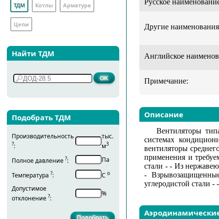
Русское наименование
ТДМ
Котлы
Арматура
Цепи
Другие наименования
Найти ТДМ
Английское наименов
Примечание:
Описание
Подобрать ТДМ
Вентиляторы тип
Производительность
тыс.
системах кондицион
?
3
:
м
вентиляторы среднего
применения и требуе
?
Па
Полное давление
:
стали - - Из нержаве
?
о
- Взрывозащищенные
Температура
:
С
углеродистой стали -
Допустимое
%
?
отклонение
:
Аэродинамически