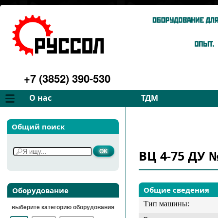
+7 (3852) 390-530
О нас
ТДМ
Компания
Вентиляторы
Общий поиск
Философия
Дымососы
Преимущества
Для спецтехники
ВЦ 4-75 ДУ №
Услуги
Запчасти
Галерея
Подбор
Контакты
Общие сведения
Оборудование
Тип машины:
выберите категорию оборудования