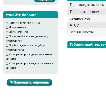
Производительность:
Полное давление:
Узнайте больше
Температура:
○
Запасные части к ТДМ
КПД:
○
Исполнения
○
Обозначения
Запылённость:
○
Опросный лист на дымосос,
вентилятор
Габаритный чертё
○
Подбор дымососа, подбор
вентилятора
○
Углы разворота двухсторонних
машин
○
Углы разворота односторонних
машин
✎ Заполнить опросник