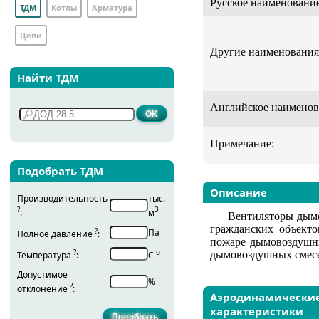
Русское наименование
ТДМ
Котлы
Арматура
Цепи
Другие наименования
Найти ТДМ
Английское наименов
Примечание:
Подобрать ТДМ
Описание
Производительность
тыс.
?
3
:
м
Вентиляторы дым
гражданских объекто
?
Па
Полное давление
:
пожаре дымовоздушны
?
о
дымовоздушных смесей
Температура
:
С
Допустимое
%
?
отклонение
:
Аэродинамически
характеристики